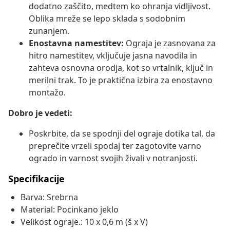
dodatno zaščito, medtem ko ohranja vidljivost.
Oblika mreže se lepo sklada s sodobnim
zunanjem.
Enostavna namestitev:
Ograja je zasnovana za
hitro namestitev, vključuje jasna navodila in
zahteva osnovna orodja, kot so vrtalnik, ključ in
merilni trak. To je praktična izbira za enostavno
montažo.
Dobro je vedeti:
Poskrbite, da se spodnji del ograje dotika tal, da
preprečite vrzeli spodaj ter zagotovite varno
ogrado in varnost svojih živali v notranjosti.
Specifikacije
Barva: Srebrna
Material: Pocinkano jeklo
Velikost ograje.: 10 x 0,6 m (š x V)