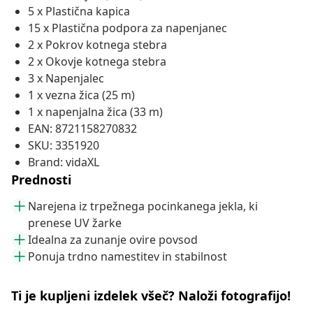
5 x Plastična kapica
15 x Plastična podpora za napenjanec
2 x Pokrov kotnega stebra
2 x Okovje kotnega stebra
3 x Napenjalec
1 x vezna žica (25 m)
1 x napenjalna žica (33 m)
EAN: 8721158270832
SKU: 3351920
Brand: vidaXL
Prednosti
Narejena iz trpežnega pocinkanega jekla, ki
prenese UV žarke
Idealna za zunanje ovire povsod
Ponuja trdno namestitev in stabilnost
Ti je kupljeni izdelek všeč? Naloži fotografijo!