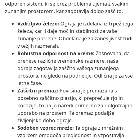
odporen sistem, ki se brez problema ujema z vsakim
zunanjim prostorom, kar zagotavlja dolgo zaščito.
Vzdržljivo železo:
Ograja je izdelana iz trpežnega
železa, kar ji daje moč in stabilnost za vaše
zunanje potrebe. Obdelana je za zanesljivost tudi
v težjih razmerah.
Robustna odpornost na vreme:
Zasnovana, da
prenese različne vremenske razmere, naša
ograja zagotavlja zaščito vašega zunanjega
prostora, ne glede na podnebje. Odlična je za vse
letne čase.
Zaščitni premaz:
Površina je premazana s
posebno zaščitno plastjo, ki preprečuje rjo in
korozijo, to pa jo naredi primerno za dolgotrajno
uporabo na prostem. Ta premaz podaljša
življenjsko dobo ograje.
Sodoben vzorec mreže:
Ta ograja z mrežnim
vzorcem omogoča preglednost in vzpostavlja