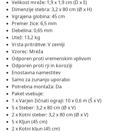
Velikost mreže: 1,9 x 1,9 cm (D x š)
Dimenzije stebra: 3,2 x 80 cm (Ø x H)
Vgrajena globina: 45 cm
Premer žice: 6,5 mm
Debelina: 0,65 mm
Utež: 13,2 kg
Vrsta pritrditve: V zemlji
Vzorec: Mreža
Odporen proti vremenskim vplivom
Odporen proti rji in koroziji
Enostavna namestitev
Samo za zunanjo uporabo
Potrebna montaža: Da
Paket vsebuje:
1 x Varjen žičnati ograji: 10 x 0,6 m (Š x V)
5 x Steber: 3,2 x 80 cm (Ø x V)
2 x Kotni steber: 3,2 x 80 cm (Ø x V)
5 x Kljun (45 cm)
2 x Kotni kljun (45 cm)