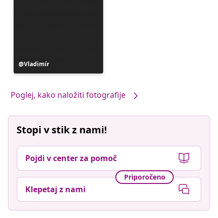
Objavo
Vladimír
je
objavil
Poglej, kako naložiti fotografije
Stopi v stik z nami!
Pojdi v center za pomoč
Priporočeno
Klepetaj z nami