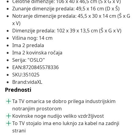
Celotne dimenzije: 106 x 40 x 46,5 cm (Š x G x V)
Zunanje dimenzije predala: 49,5 x 16 cm (D x Š)
Notranje dimenzije predala: 45,5 x 30 x 14 cm (Š x G
x V)
Dimenzije predala: 102 x 39 x 13,5 cm (Š x G x V)
Višina nog: 14 cm
Ima 2 predala
Ima 2 kovinska ročaja
Serija: "OSLO"
EAN:8720845578336
SKU:351025
Brand:vidaXL
Prednosti
Ta TV omarica se dobro prilega industrijskim
notranjim prostorom
Kovinske noge nudijo veliko vzdržljivost
To TV stojalo ima eno luknjo za kabel na zadnji
strani