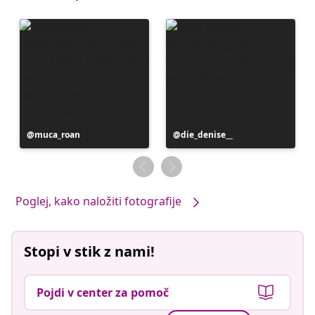
Objavo
muca_roan
Objavo
die_denise__
je
je
objavil
objavil
Poglej, kako naložiti fotografije
Stopi v stik z nami!
Pojdi v center za pomoč