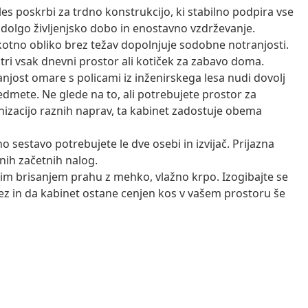
 les poskrbi za trdno konstrukcijo, ki stabilno podpira vse
 dolgo življenjsko dobo in enostavno vzdrževanje.
kotno obliko brez težav dopolnjuje sodobne notranjosti.
stri vsak dnevni prostor ali kotiček za zabavo doma.
anjost omare s policami iz inženirskega lesa nudi dovolj
dmete. Ne glede na to, ali potrebujete prostor za
anizacijo raznih naprav, ta kabinet zadostuje obema
no sestavo potrebujete le dve osebi in izvijač. Prijazna
nih začetnih nalog.
nim brisanjem prahu z mehko, vlažno krpo. Izogibajte se
ez in da kabinet ostane cenjen kos v vašem prostoru še