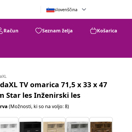
slovenščina
Račun
Seznam želja
Košarica
daXL
idaXL TV omarica 71,5 x 33 x 47
m Star les Inženirski les
rva
(Možnosti, ki so na voljo: 8)