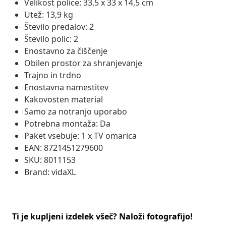
Velikost police: 33,5 x 33 x 14,5 cm
Utež: 13,9 kg
Število predalov: 2
Število polic: 2
Enostavno za čiščenje
Obilen prostor za shranjevanje
Trajno in trdno
Enostavna namestitev
Kakovosten material
Samo za notranjo uporabo
Potrebna montaža: Da
Paket vsebuje: 1 x TV omarica
EAN: 8721451279600
SKU: 8011153
Brand: vidaXL
Ti je kupljeni izdelek všeč? Naloži fotografijo!