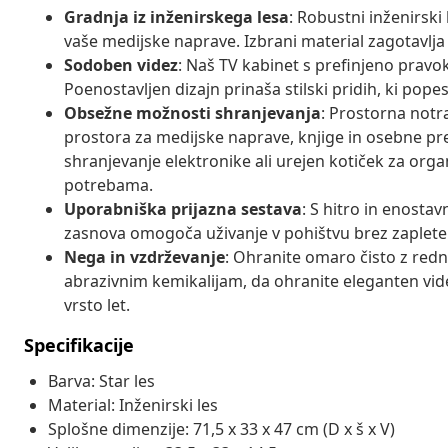
Gradnja iz inženirskega lesa
: Robustni inženirski
vaše medijske naprave. Izbrani material zagotavlja
Sodoben videz
: Naš TV kabinet s prefinjeno pravo
Poenostavljen dizajn prinaša stilski pridih, ki pope
Obsežne možnosti shranjevanja
: Prostorna notr
prostora za medijske naprave, knjige in osebne pre
shranjevanje elektronike ali urejen kotiček za org
potrebama.
Uporabniška prijazna sestava
: S hitro in enostav
zasnova omogoča uživanje v pohištvu brez zaplete
Nega in vzdrževanje
: Ohranite omaro čisto z red
abrazivnim kemikalijam, da ohranite eleganten vid
vrsto let.
Specifikacije
Barva: Star les
Material: Inženirski les
Splošne dimenzije: 71,5 x 33 x 47 cm (D x š x V)