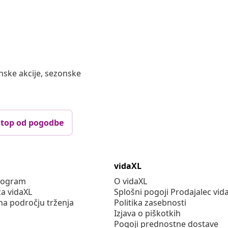
nske akcije, sezonske
top od pogodbe
vidaXL
program
O vidaXL
za vidaXL
Splošni pogoji Prodajalec vid
na področju trženja
Politika zasebnosti
Izjava o piškotkih
Pogoji prednostne dostave