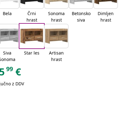
Bela
Črni
Sonoma
Betonsko
Dimljen
hrast
hrast
siva
hrast
Siva
Star les
Artisan
Sonoma
hrast
99
5
€
ljučno z DDV