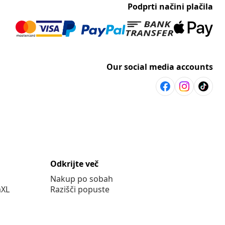
Podprti načini plačila
Our social media accounts
Odkrijte več
Nakup po sobah
aXL
Razišči popuste