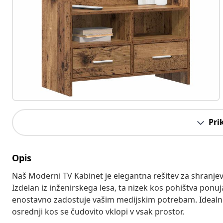
Pri
Opis
Naš Moderni TV Kabinet je elegantna rešitev za shranjeva
Izdelan iz inženirskega lesa, ta nizek kos pohištva ponu
enostavno zadostuje vašim medijskim potrebam. Idealno j
osrednji kos se čudovito vklopi v vsak prostor.