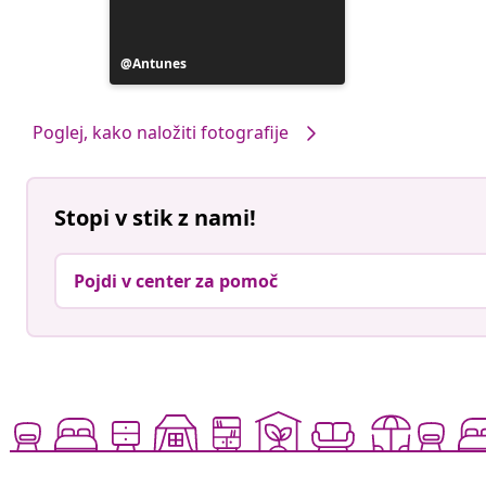
Objavo
Antunes
je
objavil
Poglej, kako naložiti fotografije
Stopi v stik z nami!
Pojdi v center za pomoč