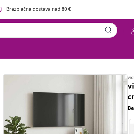
Brezplačna dostava nad 80 €
vi
v
c
Ba