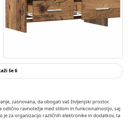
kaži še 6
nje, zasnovana, da obogati vaš življenjski prostor.
ja odlično ravnotežje med stilom in funkcionalnostjo, saj
e za organizacijo različnih elektronike in dodatkov, ta