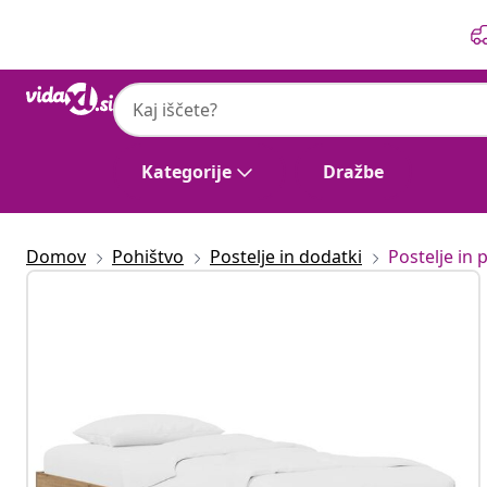
Prejšnja
Naslednja
Kategorije
Dražbe
Domov
Pohištvo
Postelje in dodatki
Postelje in p