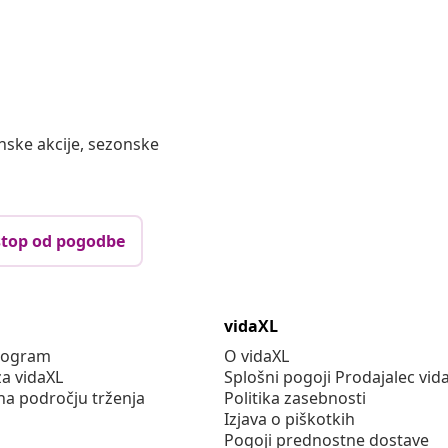
nske akcije, sezonske
top od pogodbe
vidaXL
program
O vidaXL
za vidaXL
Splošni pogoji Prodajalec vid
na področju trženja
Politika zasebnosti
Izjava o piškotkih
Pogoji prednostne dostave