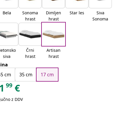
Bela
Sonoma
Dimljen
Star les
Siva
hrast
hrast
Sonoma
Betonsko
Črni
Artisan
siva
hrast
hrast
šina
45 cm
35 cm
17 cm
99
1
€
ljučno z DDV