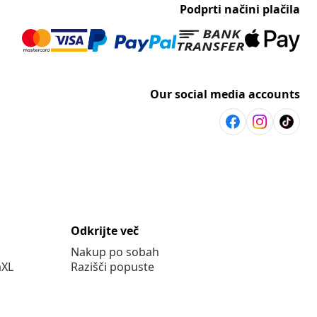
Podprti načini plačila
Our social media accounts
Odkrijte več
Nakup po sobah
aXL
Razišči popuste