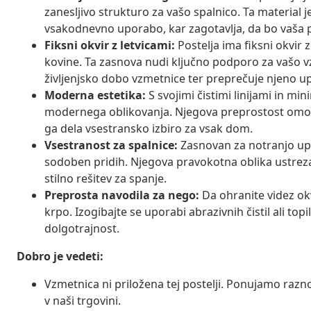
zanesljivo strukturo za vašo spalnico. Ta material j
vsakodnevno uporabo, kar zagotavlja, da bo vaša po
Fiksni okvir z letvicami:
Postelja ima fiksni okvir z 
kovine. Ta zasnova nudi ključno podporo za vašo v
življenjsko dobo vzmetnice ter preprečuje njeno u
Moderna estetika:
S svojimi čistimi linijami in min
modernega oblikovanja. Njegova preprostost omogoča
ga dela vsestransko izbiro za vsak dom.
Vsestranost za spalnice:
Zasnovan za notranjo upora
sodoben pridih. Njegova pravokotna oblika ustrez
stilno rešitev za spanje.
Preprosta navodila za nego:
Da ohranite videz okv
krpo. Izogibajte se uporabi abrazivnih čistil ali to
dolgotrajnost.
Dobro je vedeti:
Vzmetnica ni priložena tej postelji. Ponujamo razn
v naši trgovini.