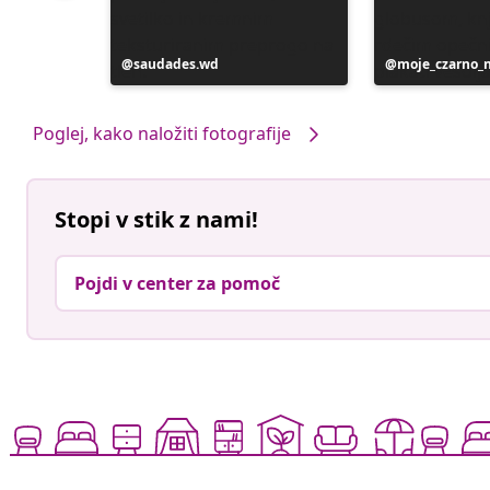
Objavo
saudades.wd
Objavo
moje_czarno_
je
je
objavil
objavil
Poglej, kako naložiti fotografije
Stopi v stik z nami!
Pojdi v center za pomoč