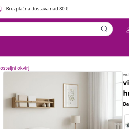
Brezplačna dostava nad 80 €
osteljni okvirji
vi
v
h
Ba