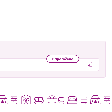
gmann
Priporočeno