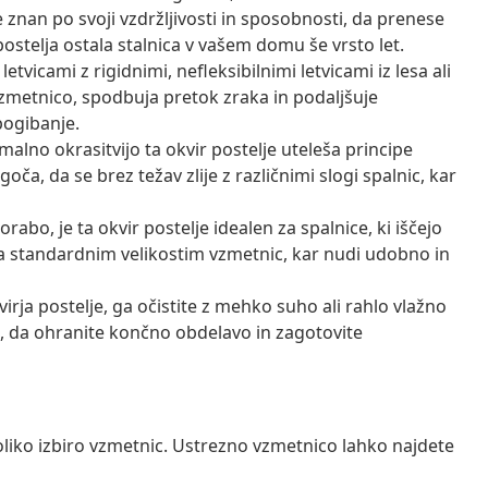
e znan po svoji vzdržljivosti in sposobnosti, da prenese
stelja ostala stalnica v vašem domu še vrsto let.
letvicami z rigidnimi, nefleksibilnimi letvicami iz lesa ali
zmetnico, spodbuja pretok zraka in podaljšuje
pogibanje.
imalno okrasitvijo ta okvir postelje uteleša principe
, da se brez težav zlije z različnimi slogi spalnic, kar
bo, je ta okvir postelje idealen za spalnice, ki iščejo
a standardnim velikostim vzmetnic, kar nudi udobno in
irja postelje, ga očistite z mehko suho ali rahlo vlažno
pil, da ohranite končno obdelavo in zagotovite
oliko izbiro vzmetnic. Ustrezno vzmetnico lahko najdete