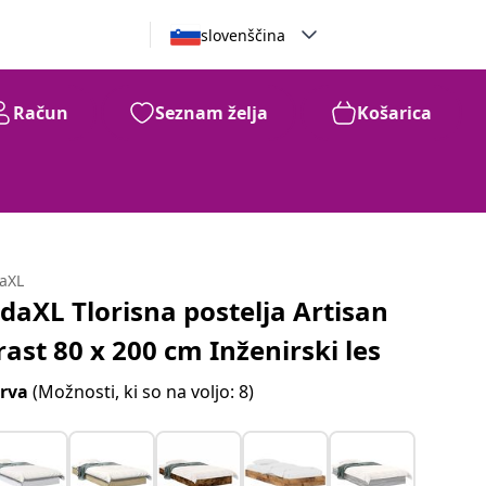
slovenščina
Račun
Seznam želja
Košarica
daXL
idaXL Tlorisna postelja Artisan
rast 80 x 200 cm Inženirski les
rva
(Možnosti, ki so na voljo: 8)