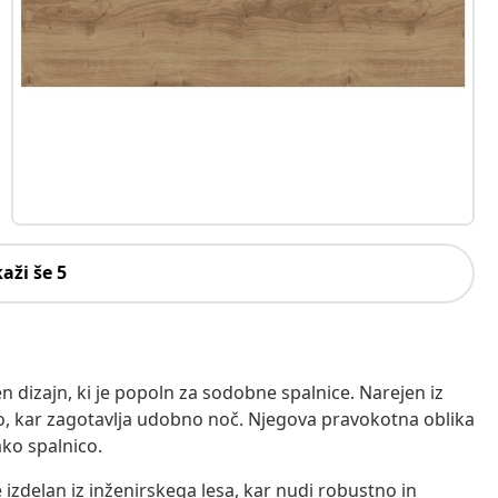
kaži še 5
 dizajn, ki je popoln za sodobne spalnice. Narejen iz
o, kar zagotavlja udobno noč. Njegova pravokotna oblika
ako spalnico.
e izdelan iz inženirskega lesa, kar nudi robustno in