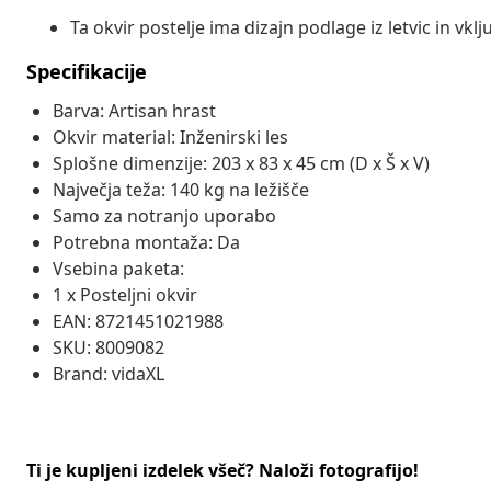
Ta okvir postelje ima dizajn podlage iz letvic in vklju
Specifikacije
Barva: Artisan hrast
Okvir material: Inženirski les
Splošne dimenzije: 203 x 83 x 45 cm (D x Š x V)
Največja teža: 140 kg na ležišče
Samo za notranjo uporabo
Potrebna montaža: Da
Vsebina paketa:
1 x Posteljni okvir
EAN: 8721451021988
SKU: 8009082
Brand: vidaXL
Ti je kupljeni izdelek všeč? Naloži fotografijo!