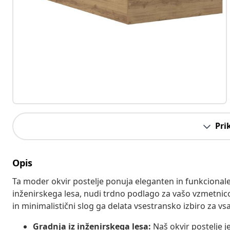
Pri
Opis
Ta moder okvir postelje ponuja eleganten in funkcionalen
inženirskega lesa, nudi trdno podlago za vašo vzmetnic
in minimalistični slog ga delata vsestransko izbiro za vs
Gradnja iz inženirskega lesa:
Naš okvir postelje j