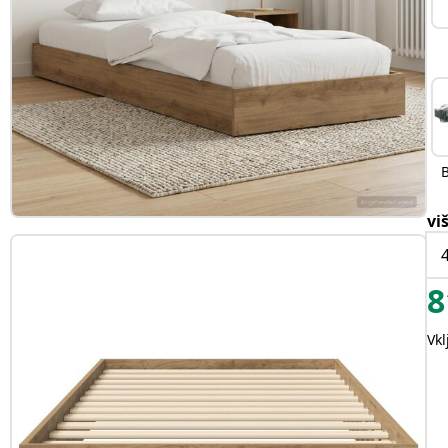
vi
8
Vk