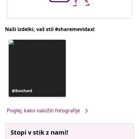
Naši izdelki, vaš stil #sharemevidaxl
Objavo
Bosshard
je
objavil
Poglej, kako naložiti fotografije
Stopi v stik z nami!