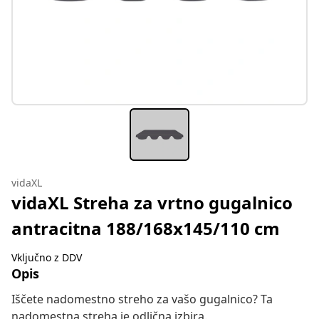
vidaXL
vidaXL Streha za vrtno gugalnico
antracitna 188/168x145/110 cm
Vključno z DDV
Opis
Iščete nadomestno streho za vašo gugalnico? Ta
nadomestna streha je odlična izbira.