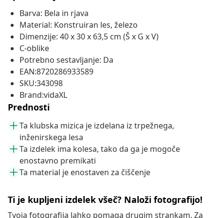
Barva: Bela in rjava
Material: Konstruiran les, železo
Dimenzije: 40 x 30 x 63,5 cm (Š x G x V)
C-oblike
Potrebno sestavljanje: Da
EAN:8720286933589
SKU:343098
Brand:vidaXL
Prednosti
Ta klubska mizica je izdelana iz trpežnega,
inženirskega lesa
Ta izdelek ima kolesa, tako da ga je mogoče
enostavno premikati
Ta material je enostaven za čiščenje
Ti je kupljeni izdelek všeč? Naloži fotografijo!
Tvoja fotografija lahko pomaga drugim strankam. Za