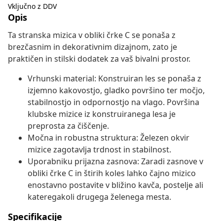
Vključno z DDV
Opis
Ta stranska mizica v obliki črke C se ponaša z
brezčasnim in dekorativnim dizajnom, zato je
praktičen in stilski dodatek za vaš bivalni prostor.
Vrhunski material: Konstruiran les se ponaša z
izjemno kakovostjo, gladko površino ter močjo,
stabilnostjo in odpornostjo na vlago. Površina
klubske mizice iz konstruiranega lesa je
preprosta za čiščenje.
Močna in robustna struktura: Železen okvir
mizice zagotavlja trdnost in stabilnost.
Uporabniku prijazna zasnova: Zaradi zasnove v
obliki črke C in štirih koles lahko čajno mizico
enostavno postavite v bližino kavča, postelje ali
kateregakoli drugega želenega mesta.
Specifikacije