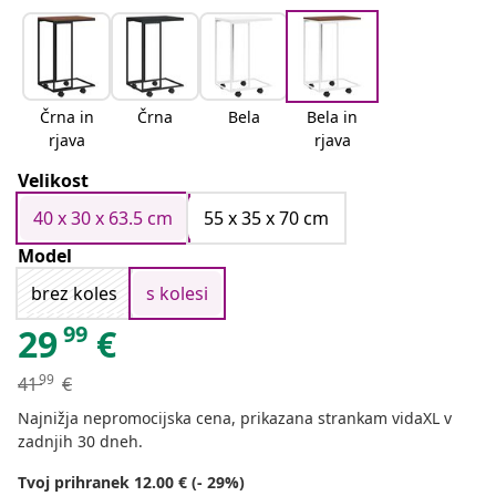
Črna in
Črna
Bela
Bela in
rjava
rjava
Velikost
40 x 30 x 63.5 cm
55 x 35 x 70 cm
Model
brez koles
s kolesi
99
29
€
99
41
€
Najnižja nepromocijska cena, prikazana strankam vidaXL v
zadnjih 30 dneh.
Tvoj prihranek 12.00 € (- 29%)