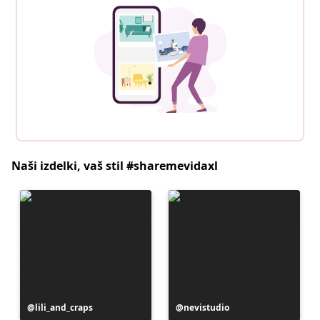
Naši izdelki, vaš stil #sharemevidaxl
Objavo
lili_and_craps
Objavo
nevistudio