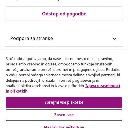
Odstop od pogodbe
Podpora za stranke
Poslovanje
S piškotki zagotavljamo, da naše spletno mesto deluje pravilno,
prilagajamo vsebino in oglase, omogočamo funkcije družabnih
omrežij, analiziramo omrežni promet in prilagojene oglase. Podatke
vidaXL
o vaši uporabi našega spletnega mesta delimo s svojimi partnerji, ki
delujejo na področjih družabnih omrežij, oglaševanja in
analize.Politika zasebnosti in izjava o piškotkih
Izjava o zasebnosti
Odkrijte več
in piškotkih
Sprejmi vse piškotke
Zavrni vse
Nastavitve piškotkov