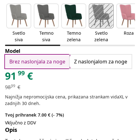
Svetlo
Temno
Temno
Svetlo
Roza
siva
siva
zelena
zelena
Model
Brez naslonjala za noge
Z naslonjalom za noge
99
91
€
99
98
€
Najnižja nepromocijska cena, prikazana strankam vidaXL v
zadnjih 30 dneh.
Tvoj prihranek 7.00 € (- 7%)
Vključno z DDV
Opis