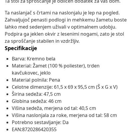
Ta stol za sproščanje je odličen dodatek za vaš dom.
Ta naslanjač s črtami na naslonjalu je lep na pogled.
Zahvaljujoč penasti podlogi in mehkemu žametu boste
lahko med sedenjem uživali v optimalnem udobju.
Podpira ga jeklen okvir z lesenimi nogami, zato je stol
za sproščanje stabilen in vzdržljiv.
Specifikacije
Barva: Kremno bela
Material: Žamet (100 % poliester), trden
kavčukovec, jeklo
Material polnila: Pena
Celotne dimenzije: 61,5 x 69 x 95,5 cm (Š x G x V)
Širina sedeža: 47,5 cm
Globina sedeža: 46 cm
Višina sedeža, merjena od tal: 40,5 cm
Višina naslonjala za roke, merjena od tal: 58 cm
Potrebno sestavljanje: Da
EAN:8720286420355