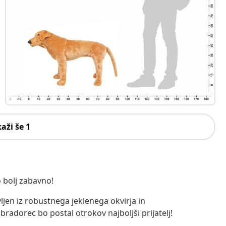
kaži še 1
 bolj zabavno!
ljen iz robustnega jeklenega okvirja in
radorec bo postal otrokov najboljši prijatelj!