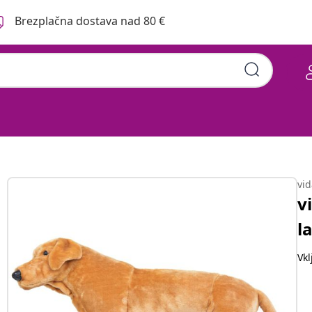
Brezplačna dostava nad 80 €
lo rjav XXL
vi
v
l
Vk