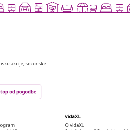
nske akcije, sezonske
top od pogodbe
vidaXL
program
O vidaXL