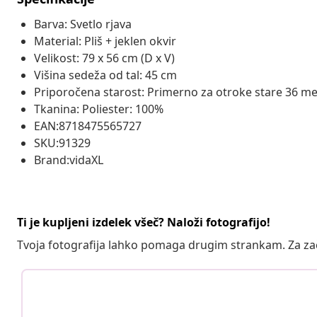
Barva: Svetlo rjava
Material: Pliš + jeklen okvir
Velikost: 79 x 56 cm (D x V)
Višina sedeža od tal: 45 cm
Priporočena starost: Primerno za otroke stare 36 me
Tkanina: Poliester: 100%
EAN:8718475565727
SKU:91329
Brand:vidaXL
Ti je kupljeni izdelek všeč? Naloži fotografijo!
Tvoja fotografija lahko pomaga drugim strankam. Za z