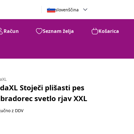
slovenščina
Račun
Seznam želja
Košarica
daXL
idaXL Stoječi plišasti pes
abradorec svetlo rjav XXL
ljučno z DDV