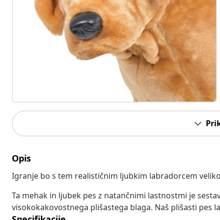
Pri
Opis
Igranje bo s tem realističnim ljubkim labradorcem veliko
Ta mehak in ljubek pes z natančnimi lastnostmi je sestav
visokokakovostnega plišastega blaga. Naš plišasti pes lab
Specifikacije