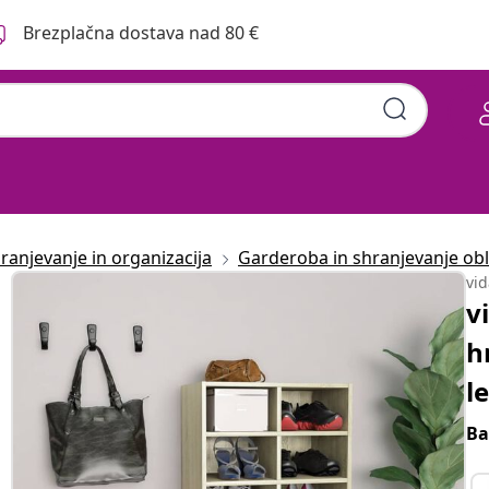
Brezplačna dostava nad 80 €
ranjevanje in organizacija
Garderoba in shranjevanje obl
vi
v
h
l
Ba