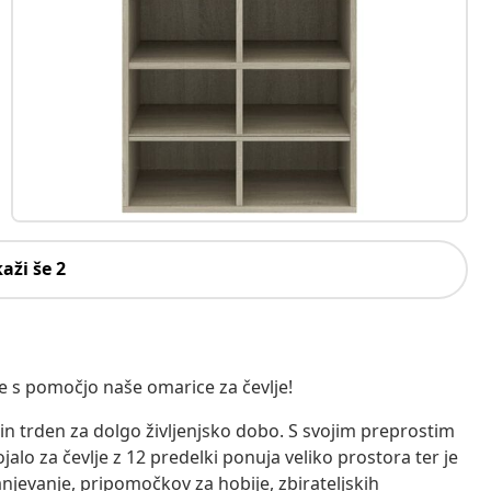
kaži še 2
ke s pomočjo naše omarice za čevlje!
n in trden za dolgo življenjsko dobo. S svojim preprostim
jalo za čevlje z 12 predelki ponuja veliko prostora ter je
anjevanje, pripomočkov za hobije, zbirateljskih