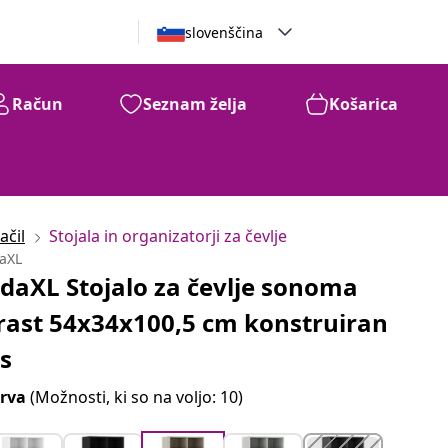
slovenščina
Račun
Seznam želja
Košarica
ačil
Stojala in organizatorji za čevlje
daXL
idaXL Stojalo za čevlje sonoma
rast 54x34x100,5 cm konstruiran
es
rva
(Možnosti, ki so na voljo: 10)