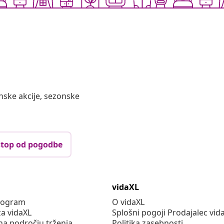
nske akcije, sezonske
top od pogodbe
vidaXL
program
O vidaXL
za vidaXL
Splošni pogoji Prodajalec vid
na področju trženja
Politika zasebnosti