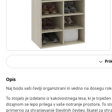
Pri
Opis
Naj bodo vaši čevlji organizirani in vedno na dosegu ro
To stojalo je izdelano iz kakovostnega lesa, ki je trpeže
dizajnom se lepo prilega v vaše notranje prostore. To sto
primerno za shranjevanje številnih čevljev, škatel za shr