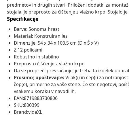
predmetov in drugih stvari. Priloženi dodatki za montaž
stojala. Je preprosto za čiščenje z vlažno krpo. Stojalo j
Specifikacije
Barva: Sonoma hrast
Material: Konstruiran les
Dimenzije: 54 x 34 x 100,5 cm (D x Š x V)
Z 12 policami
Robustno in stabilno
Preprosto čiščenje z vlažno krpo
Da se prepreči prevračanje, je treba ta izdelek uporab
Prosimo; upoštevajte:
Vijak(i) in čep(i) za notranjost
čep(e), primerne za vaše stene. Če ste negotovi, poiš
vsakemu koraku v navodilih.
EAN:8719883730806
SKU:800399
Brand:vidaXL