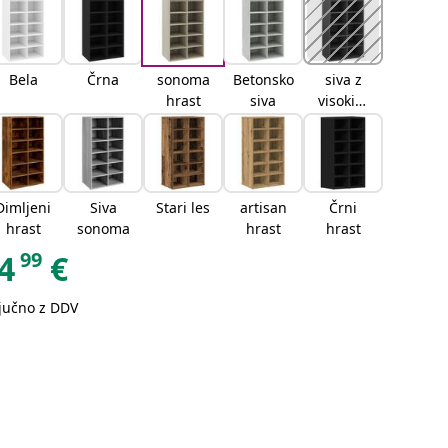
Bela
Črna
sonoma
Betonsko
siva z
hrast
siva
visokim
sijajem
Dimljeni
Siva
Stari les
artisan
Črni
hrast
sonoma
hrast
hrast
99
4
€
ljučno z DDV