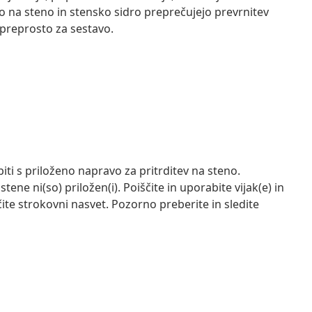
o na steno in stensko sidro preprečujejo prevrnitev
e preprosto za sestavo.
iti s priloženo napravo za pritrditev na steno.
 stene ni(so) priložen(i). Poiščite in uporabite vijak(e) in
čite strokovni nasvet. Pozorno preberite in sledite