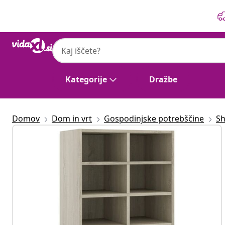
Prejšnja
Naslednja
Kategorije
Dražbe
Domov
Dom in vrt
Gospodinjske potrebščine
Sh