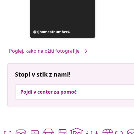
Objavo
sjhomeatnumber4
je
objavil
Poglej, kako naložiti fotografije
Stopi v stik z nami!
Pojdi v center za pomoč