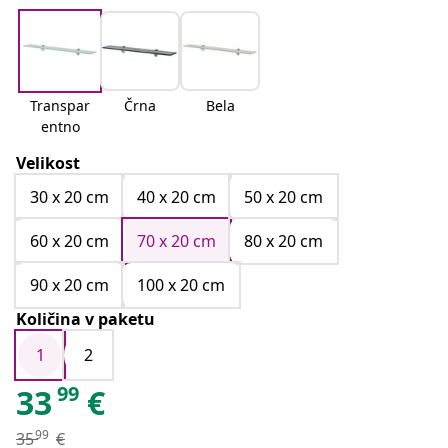
Transpar
Črna
Bela
entno
Velikost
30 x 20 cm
40 x 20 cm
50 x 20 cm
60 x 20 cm
70 x 20 cm
80 x 20 cm
90 x 20 cm
100 x 20 cm
Količina v paketu
1
2
99
33
€
99
35
€