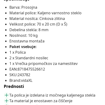
Barva: Prosojna
Material police: Kaljeno varnostno steklo
Material nosilca: Cinkova zlitina
Velikost police: 70 x 20 cm (D x Š)
Debelina stekla: 8 mm
Nosilnost: 10 kg
Enostavna montaža
Paket vsebuje:
1 x Polica
2 x Standardni nosilec
1 x Vrečka pripomočkov za namestitev
EAN:8718475526612
SKU:243782
Brand:vidaXL
Prednosti
Ta polica je izdelana iz močnega kaljenega stekla
Ta material je enostaven za čiščenje