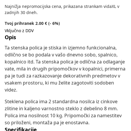
Najnižja nepromocijska cena, prikazana strankam vidaXL v
zadnjih 30 dneh.
Tvoj prihranek 2.00 € (- 6%)
Vključno z DDV
Opis
Ta stenska polica je stiska in izjemno funkcionalna,
odlično se bo podala v vašo dnevno sobo, spalnico,
kopalnico itd. Ta stenska polica je odlična za odlaganje
vate, mila in drugih pripomočkov v kopalnici, primerna
pa je tudi za razkazovanje dekorativnih predmetov v
vsakem prostoru, ki mu želite zagotoviti sodoben
videz.
Steklena polica ima 2 standardna nosilca iz cinkove
zlitine in kaljeno varnostno steklo z debelino 8 mm.
Polica ima nosilnost 10 kg. Pripomočki za namestitev
so priloženi, montaža pa je enostavna.
Specifikacije