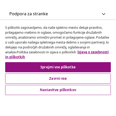
Podpora za stranke
S piškotki zagotavljamo, da naše spletno mesto deluje pravilno,
Poslovanje
prilagajamo vsebino in oglase, omogočamo funkcije družabnih
omrežij, analiziramo omrežni promet in prilagojene oglase. Podatke
o vaši uporabi našega spletnega mesta delimo s svojimi partnerji, ki
vidaXL
delujejo na področjih družabnih omrežij, oglaševanja in
analize.Politika zasebnosti in izjava o piškotkih
Izjava o zasebnosti
in piškotkih
Odkrijte več
Sprejmi vse piškotke
Zavrni vse
Nastavitve piškotkov
© 2008-2026 vidaXL Spletna stran www.vidaxl.si je last vidaXL
Marketplace Europe B.V.