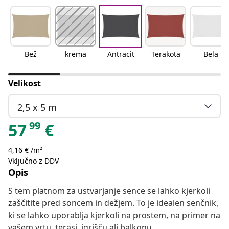
Bež
krema
Antracit
Terakota
Bela
Velikost
2,5 x 5 m
99
57
€
4,16 € /m²
Vključno z DDV
Opis
S tem platnom za ustvarjanje sence se lahko kjerkoli
zaščitite pred soncem in dežjem. To je idealen senčnik,
ki se lahko uporablja kjerkoli na prostem, na primer na
vašem vrtu, terasi, igrišču ali balkonu.