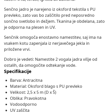
Senčno jadro je narejeno iz oksford tekstila s PU
prevleko, zato vas bo zaščitilo pred neposredno
sončno svetlobo in dežjem. Tkanina je obdelana, zato
je odporna na plesen in UV.
Senčnik omogoča enostavno namestitev, saj ima na
vsakem kotu zapenjala iz nerjavečega jekla in
priložene vrvi.
Dobro je vedeti: Namestite 2 vogala jadra višje od
ostalih, da omogočite odtekanje vode.
Specifikacije
Barva: Antracitna
Material: Oksford blago s PU prevleko
Velikost: 2,5 x 5 m (D x Š)
Oblika: Pravokotna
Vodoodporno
UV zaščita