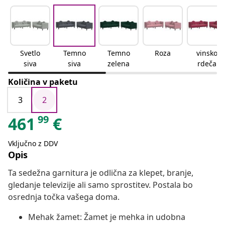
Svetlo
Temno
Temno
Roza
vinsko
siva
siva
zelena
rdeča
Količina v paketu
3
2
99
461
€
Vključno z DDV
Opis
Ta sedežna garnitura je odlična za klepet, branje,
gledanje televizije ali samo sprostitev. Postala bo
osrednja točka vašega doma.
Mehak žamet: Žamet je mehka in udobna