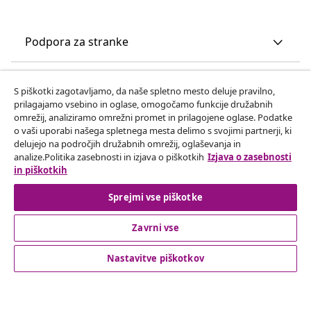
Podpora za stranke
Poslovanje
S piškotki zagotavljamo, da naše spletno mesto deluje pravilno,
prilagajamo vsebino in oglase, omogočamo funkcije družabnih
omrežij, analiziramo omrežni promet in prilagojene oglase. Podatke
vidaXL
o vaši uporabi našega spletnega mesta delimo s svojimi partnerji, ki
delujejo na področjih družabnih omrežij, oglaševanja in
analize.Politika zasebnosti in izjava o piškotkih
Izjava o zasebnosti
Odkrijte več
in piškotkih
Sprejmi vse piškotke
Zavrni vse
Nastavitve piškotkov
© 2008-2026 vidaXL Spletna stran www.vidaxl.si je last vidaXL
Marketplace Europe B.V.