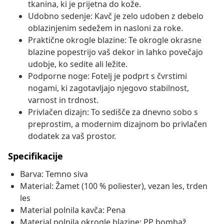
tkanina, ki je prijetna do kože.
Udobno sedenje: Kavč je zelo udoben z debelo
oblazinjenim sedežem in nasloni za roke.
Praktične okrogle blazine: Te okrogle okrasne
blazine popestrijo vaš dekor in lahko povečajo
udobje, ko sedite ali ležite.
Podporne noge: Fotelj je podprt s čvrstimi
nogami, ki zagotavljajo njegovo stabilnost,
varnost in trdnost.
Privlačen dizajn: To sedišče za dnevno sobo s
preprostim, a modernim dizajnom bo privlačen
dodatek za vaš prostor.
Specifikacije
Barva: Temno siva
Material: Žamet (100 % poliester), vezan les, trden
les
Material polnila kavča: Pena
Material polnila okrogle blazine: PP bombaž