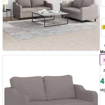
Mo
4
Vk