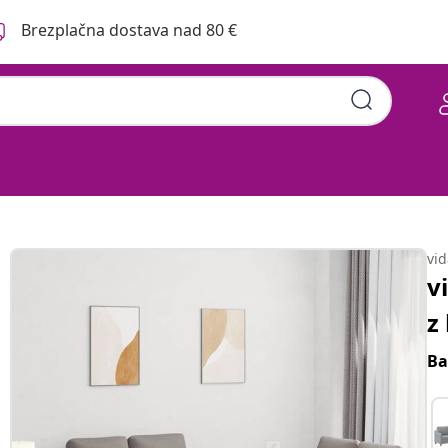
Brezplačna dostava nad 80 €
vi
v
z
Ba