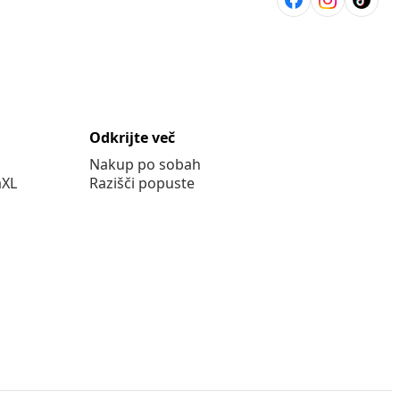
Odkrijte več
Nakup po sobah
aXL
Razišči popuste