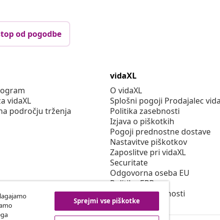
top od pogodbe
vidaXL
program
O vidaXL
za vidaXL
Splošni pogoji Prodajalec vid
na področju trženja
Politika zasebnosti
Izjava o piškotkih
Pogoji prednostne dostave
Nastavitve piškotkov
Zaposlitve pri vidaXL
Securitate
Odgovorna oseba EU
Politiko EPR
Izjava o dostopnosti
ilagajamo
Sprejmi vse piškotke
iramo
ega