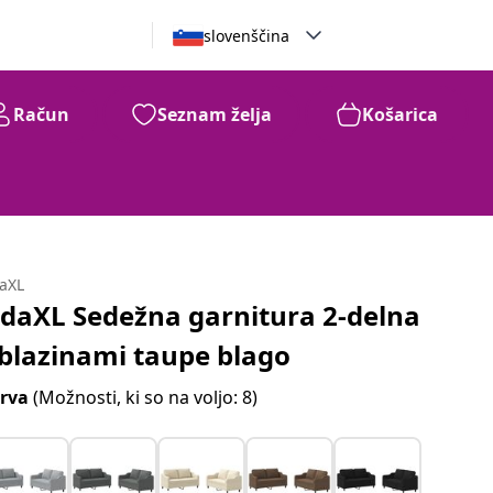
slovenščina
Račun
Seznam želja
Košarica
daXL
idaXL Sedežna garnitura 2-delna
 blazinami taupe blago
rva
(Možnosti, ki so na voljo: 8)