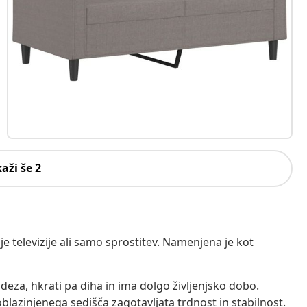
kaži še 2
je televizije ali samo sprostitev. Namenjena je kot
deza, hkrati pa diha in ima dolgo življenjsko dobo.
 oblazinjenega sedišča zagotavljata trdnost in stabilnost.