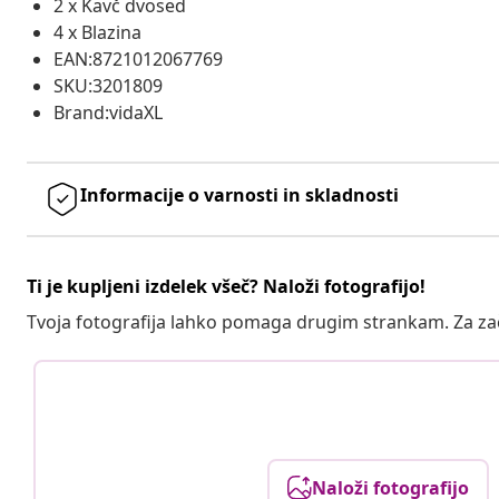
2 x Kavč dvosed
4 x Blazina
EAN:8721012067769
SKU:3201809
Brand:vidaXL
Informacije o varnosti in skladnosti
Ti je kupljeni izdelek všeč? Naloži fotografijo!
Tvoja fotografija lahko pomaga drugim strankam. Za z
Naloži fotografijo