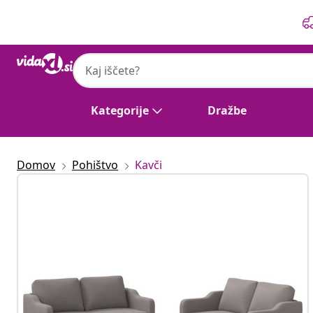
Prejšnja
Naslednja
Kategorije
Dražbe
Domov
Pohištvo
Kavči