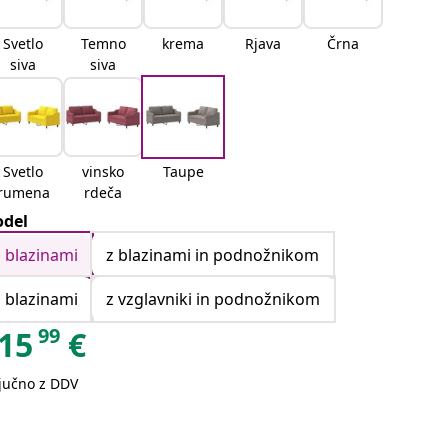
Svetlo
Temno
krema
Rjava
Črna
siva
siva
Svetlo
vinsko
Taupe
rumena
rdeča
del
z blazinami
z blazinami in podnožnikom
z blazinami
z vzglavniki in podnožnikom
99
15
€
ljučno z DDV