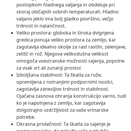
postopkom hladnega valjanja in obdeluje pri
skoraj običajnih sobnih temperaturah. Hladno
valjano jeklo ima bolj gladko površino, večjo
trdnost in natančnost.
Veliko prostora: globoka in široka dvignjena
gredica ponuja veliko prostora za zemljo, kar
zagotavlja idealno okolje za rast rastlin, zelenjave,
zelišč in rož. Njegova velikodušna velikost
omogoča vsestranske možnosti sajenja, popolne
za vsak vrt ali zunanji prostor.
Izboljšana stabilnost: Ta škatla za rože,
opremljena z notranjimi podpornimi nosilci,
zagotavlja zanesljivo trdnost in stabilnost.
Ojačana zasnova ohranja konstrukcijo varno, tudi
ko je napolnjena z zemljo, kar zagotavlja
dolgotrajno vzdržljivost za vaše vrtnarske
potrebe.
Okrasna privlačnost: Ta škatla za sajenje je