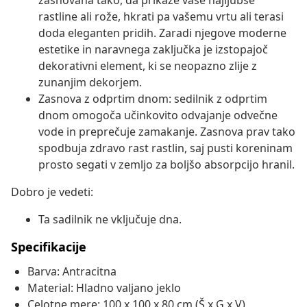
zasnovana tako, da prikaže vaše najljubše
rastline ali rože, hkrati pa vašemu vrtu ali terasi
doda eleganten pridih. Zaradi njegove moderne
estetike in naravnega zaključka je izstopajoč
dekorativni element, ki se neopazno zlije z
zunanjim dekorjem.
Zasnova z odprtim dnom: sedilnik z odprtim
dnom omogoča učinkovito odvajanje odvečne
vode in preprečuje zamakanje. Zasnova prav tako
spodbuja zdravo rast rastlin, saj pusti koreninam
prosto segati v zemljo za boljšo absorpcijo hranil.
Dobro je vedeti:
Ta sadilnik ne vključuje dna.
Specifikacije
Barva: Antracitna
Material: Hladno valjano jeklo
Celotne mere: 100 x 100 x 80 cm (Š x G x V)