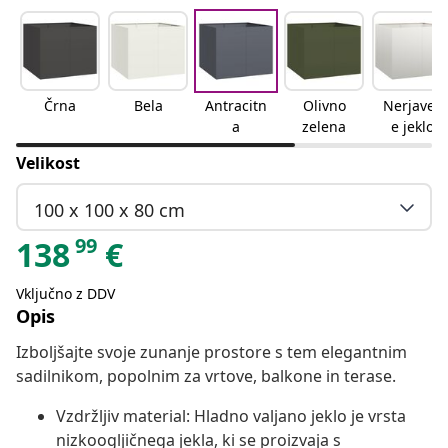
Črna
Bela
Antracitn
Olivno
Nerjaveč
a
zelena
e jeklo
Velikost
100 x 100 x 80 cm
99
138
€
Vključno z DDV
Opis
Izboljšajte svoje zunanje prostore s tem elegantnim
sadilnikom, popolnim za vrtove, balkone in terase.
Vzdržljiv material: Hladno valjano jeklo je vrsta
nizkoogljičnega jekla, ki se proizvaja s