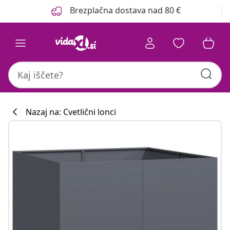
Prejšnja
Naslednja
Brezplačna dostava nad 80 €
Nazaj na: Cvetlični lonci