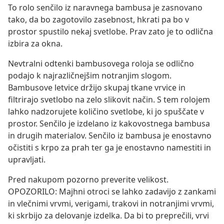
To rolo senčilo iz naravnega bambusa je zasnovano
tako, da bo zagotovilo zasebnost, hkrati pa bo v
prostor spustilo nekaj svetlobe. Prav zato je to odlična
izbira za okna.
Nevtralni odtenki bambusovega roloja se odlično
podajo k najrazličnejšim notranjim slogom.
Bambusove letvice držijo skupaj tkane vrvice in
filtrirajo svetlobo na zelo slikovit način. S tem rolojem
lahko nadzorujete količino svetlobe, ki jo spuščate v
prostor. Senčilo je izdelano iz kakovostnega bambusa
in drugih materialov. Senčilo iz bambusa je enostavno
očistiti s krpo za prah ter ga je enostavno namestiti in
upravljati.
Pred nakupom pozorno preverite velikost.
OPOZORILO: Majhni otroci se lahko zadavijo z zankami
in vlečnimi vrvmi, verigami, trakovi in notranjimi vrvmi,
ki skrbijo za delovanje izdelka. Da bi to preprečili, vrvi