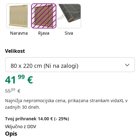
Naravna
Rjava
Siva
Velikost
80 x 220 cm (Ni na zalogi)
99
41
€
99
55
€
Najnižja nepromocijska cena, prikazana strankam vidaXL v
zadnjih 30 dneh.
Tvoj prihranek 14.00 € (- 25%)
Vključno z DDV
Opis