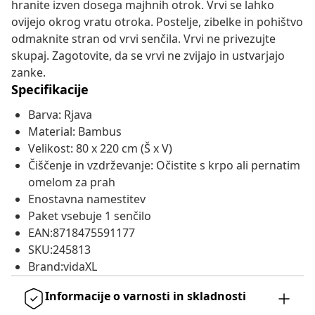
hranite izven dosega majhnih otrok. Vrvi se lahko
ovijejo okrog vratu otroka. Postelje, zibelke in pohištvo
odmaknite stran od vrvi senčila. Vrvi ne privezujte
skupaj. Zagotovite, da se vrvi ne zvijajo in ustvarjajo
zanke.
Specifikacije
Barva: Rjava
Material: Bambus
Velikost: 80 x 220 cm (Š x V)
Čiščenje in vzdrževanje: Očistite s krpo ali pernatim
omelom za prah
Enostavna namestitev
Paket vsebuje 1 senčilo
EAN:8718475591177
SKU:245813
Brand:vidaXL
Informacije o varnosti in skladnosti