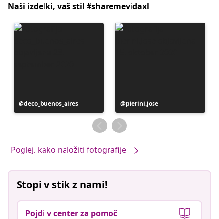
Naši izdelki, vaš stil #sharemevidaxl
Objavo
deco_buenos_aires
Objavo
pierini.jose
je
je
objavil
objavil
Poglej, kako naložiti fotografije
Stopi v stik z nami!
Pojdi v center za pomoč