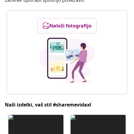
začetek uporabi spodnjo povezavo.
Naloži fotografijo
Naši izdelki, vaš stil #sharemevidaxl