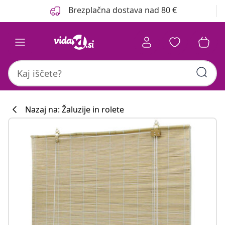
Prejšnja
Naslednja
Brezplačna dostava nad 80 €
Nazaj na: Žaluzije in rolete