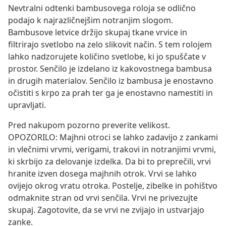
Nevtralni odtenki bambusovega roloja se odlično
podajo k najrazličnejšim notranjim slogom.
Bambusove letvice držijo skupaj tkane vrvice in
filtrirajo svetlobo na zelo slikovit način. S tem rolojem
lahko nadzorujete količino svetlobe, ki jo spuščate v
prostor. Senčilo je izdelano iz kakovostnega bambusa
in drugih materialov. Senčilo iz bambusa je enostavno
očistiti s krpo za prah ter ga je enostavno namestiti in
upravljati.
Pred nakupom pozorno preverite velikost.
OPOZORILO: Majhni otroci se lahko zadavijo z zankami
in vlečnimi vrvmi, verigami, trakovi in notranjimi vrvmi,
ki skrbijo za delovanje izdelka. Da bi to preprečili, vrvi
hranite izven dosega majhnih otrok. Vrvi se lahko
ovijejo okrog vratu otroka. Postelje, zibelke in pohištvo
odmaknite stran od vrvi senčila. Vrvi ne privezujte
skupaj. Zagotovite, da se vrvi ne zvijajo in ustvarjajo
zanke.