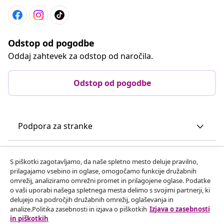
Odstop od pogodbe
Oddaj zahtevek za odstop od naročila.
Odstop od pogodbe
Podpora za stranke
Poslovanje
S piškotki zagotavljamo, da naše spletno mesto deluje pravilno,
prilagajamo vsebino in oglase, omogočamo funkcije družabnih
omrežij, analiziramo omrežni promet in prilagojene oglase. Podatke
vidaXL
o vaši uporabi našega spletnega mesta delimo s svojimi partnerji, ki
delujejo na področjih družabnih omrežij, oglaševanja in
analize.Politika zasebnosti in izjava o piškotkih
Izjava o zasebnosti
Odkrijte več
in piškotkih