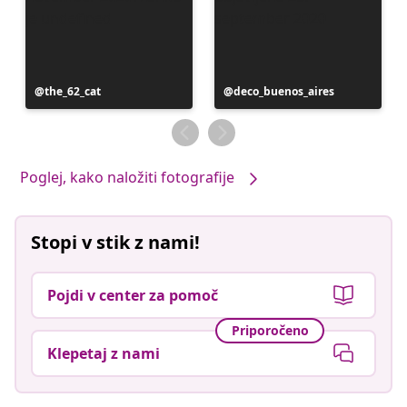
Objavo
the_62_cat
Objavo
deco_buenos_aires
je
je
objavil
objavil
Poglej, kako naložiti fotografije
Stopi v stik z nami!
Pojdi v center za pomoč
Priporočeno
Klepetaj z nami