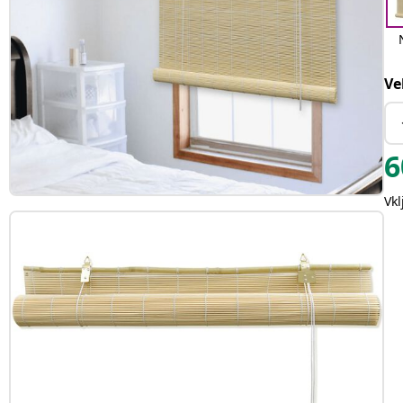
Ve
6
Vk