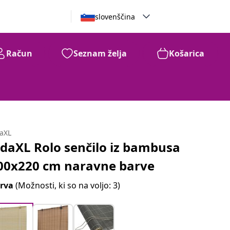
slovenščina
Račun
Seznam želja
Košarica
daXL
idaXL Rolo senčilo iz bambusa
00x220 cm naravne barve
rva
(Možnosti, ki so na voljo: 3)