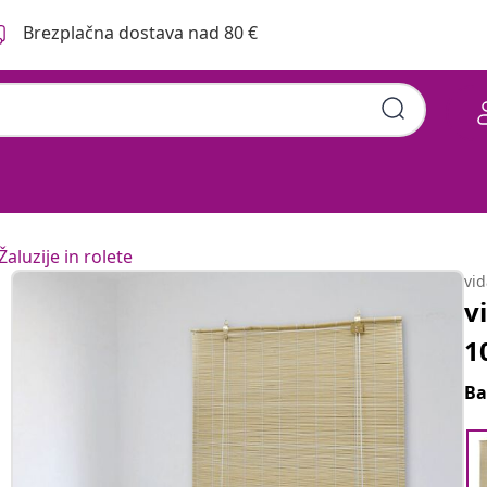
Brezplačna dostava nad 80 €
Žaluzije in rolete
vi
v
1
Ba