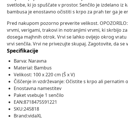
svetlobe, ki jo spuščate v prostor. Senčilo je izdelano i
bambusa je enostavno očistiti s krpo za prah ter ga je en
Pred nakupom pozorno preverite velikost. OPOZORILO: M
vrvmi, verigami, trakovi in notranjimi vrvmi, ki skrbijo za
dosega majhnih otrok. Vrvi se lahko ovijejo okrog vratu 
vrvi senčila. Vrvi ne privezujte skupaj. Zagotovite, da se v
Specifikacije
Barva: Naravna
Material: Bambus
Velikost: 100 x 220 cm (Š x V)
Čiščenje in vzdrževanje: Očistite s krpo ali pernati
Enostavna namestitev
Paket vsebuje 1 senčilo
EAN:8718475591221
SKU:245818
Brand:vidaXL