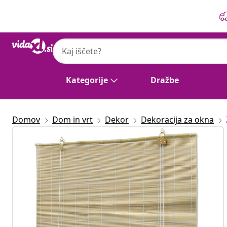
Prejšnja
Naslednja
Kategorije
Dražbe
Domov
Dom in vrt
Dekor
Dekoracija za okna