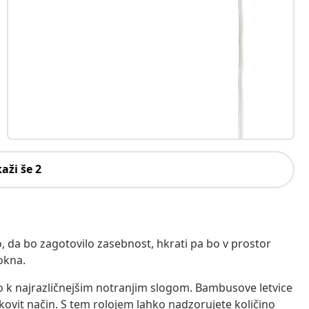
kaži še 2
 da bo zagotovilo zasebnost, hkrati pa bo v prostor
 okna.
 k najrazličnejšim notranjim slogom. Bambusove letvice
slikovit način. S tem rolojem lahko nadzorujete količino