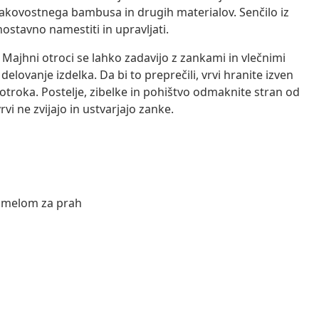
z kakovostnega bambusa in drugih materialov. Senčilo iz
ostavno namestiti in upravljati.
ajhni otroci se lahko zadavijo z zankami in vlečnimi
 delovanje izdelka. Da bi to preprečili, vrvi hranite izven
otroka. Postelje, zibelke in pohištvo odmaknite stran od
rvi ne zvijajo in ustvarjajo zanke.
m omelom za prah