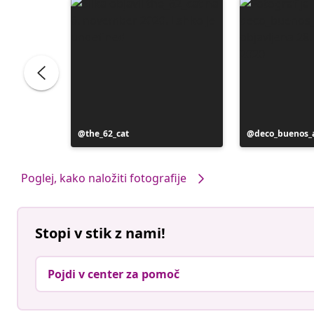
Objavo
the_62_cat
Objavo
deco_buenos_a
je
je
objavil
objavil
Poglej, kako naložiti fotografije
Stopi v stik z nami!
Pojdi v center za pomoč