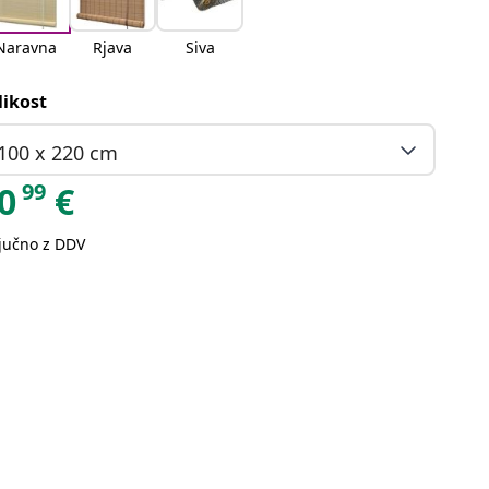
Naravna
Rjava
Siva
likost
100 x 220 cm
99
0
€
ljučno z DDV