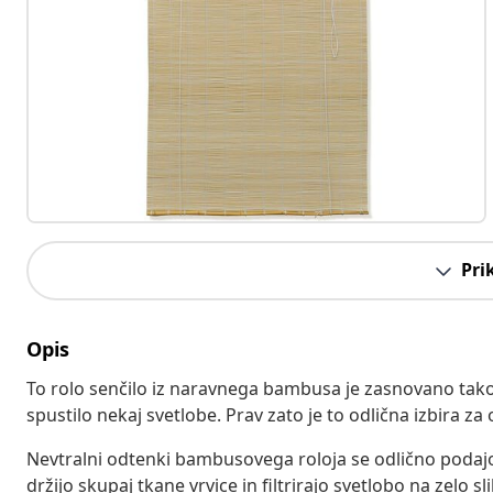
Pri
Opis
To rolo senčilo iz naravnega bambusa je zasnovano tako,
spustilo nekaj svetlobe. Prav zato je to odlična izbira za
Nevtralni odtenki bambusovega roloja se odlično podajo
držijo skupaj tkane vrvice in filtrirajo svetlobo na zelo 