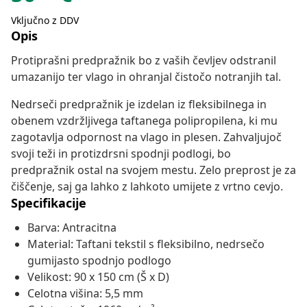
Vključno z DDV
Opis
Protiprašni predpražnik bo z vaših čevljev odstranil
umazanijo ter vlago in ohranjal čistočo notranjih tal.
Nedrseči predpražnik je izdelan iz fleksibilnega in
obenem vzdržljivega taftanega polipropilena, ki mu
zagotavlja odpornost na vlago in plesen. Zahvaljujoč
svoji teži in protizdrsni spodnji podlogi, bo
predpražnik ostal na svojem mestu. Zelo preprost je za
čiščenje, saj ga lahko z lahkoto umijete z vrtno cevjo.
Specifikacije
Barva: Antracitna
Material: Taftani tekstil s fleksibilno, nedrsečo
gumijasto spodnjo podlogo
Velikost: 90 x 150 cm (Š x D)
Celotna višina: 5,5 mm