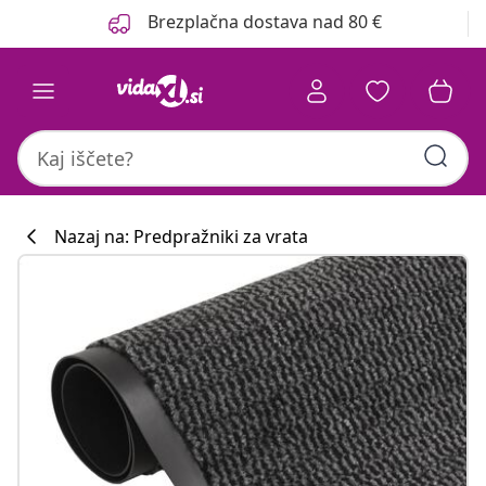
Prejšnja
Naslednja
Brezplačna dostava nad 80 €
Nazaj na: Predpražniki za vrata