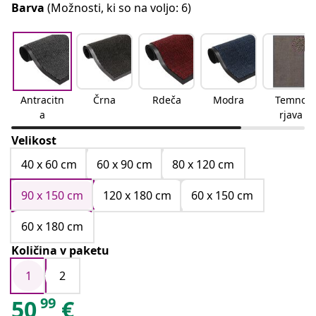
Barva
(Možnosti, ki so na voljo: 6)
Antracitn
Črna
Rdeča
Modra
Temno
a
rjava
Velikost
40 x 60 cm
60 x 90 cm
80 x 120 cm
90 x 150 cm
120 x 180 cm
60 x 150 cm
60 x 180 cm
Količina v paketu
1
2
99
50
€