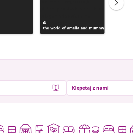
Objavo
the_world_of_amelia_and_mummy_
je
Objavo
inspotip
objavil
je
objavil
Klepetaj z nami