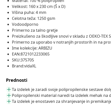
Material: 100 % polipropilen
Velikost: 160 x 230 cm (Š x D)
Višina puha: 4 mm
Celotna teža: 1250 gsm
Vodoodporno
Primerno za talno gretje
Preizkušeno za škodljive snovi v skladu z OEKO-T
Primerno za uporabo v notranjih prostorih in na pr
Ime kolekcije: ARBIZU
EAN:8721012233065
SKU:375705
Brand:vidaXL
Prednosti
Ta izdelek je zaradi svoje polipropilenske sestave do
Polipropilenski material naredi ta izdelek mehak na 
Ta izdelek je enostaven za shranjevanje in premikanje, 