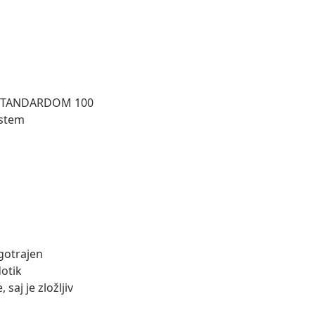
EX STANDARDOM 100
ostem
lgotrajen
dotik
saj je zložljiv