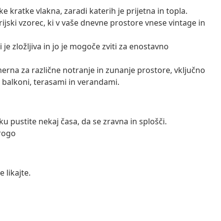
kratke vlakna, zaradi katerih je prijetna in topla.
jski vzorec, ki v vaše dnevne prostore vnese vintage in
je zložljiva in jo je mogoče zviti za enostavno
erna za različne notranje in zunanje prostore, vključno
 balkoni, terasami in verandami.
lku pustite nekaj časa, da se zravna in splošči.
rogo
 likajte.