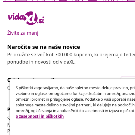
Živite za manj
Naročite se na naše novice
Pridružite se več kot 700.000 kupcem, ki prejemajo tede
ponudbe in novosti od vidaXL.
Odstop od pogodbe
Ods
Oddaj zahtevek za odstop od naročila.
S piškotki zagotavljamo, da naše spletno mesto deluje pravilno, pr
vsebino in oglase, omogočamo funkcije družabnih omrežij, analiz
omrežni promet in prilagojene oglase. Podatke o vaši uporabi naš
spletnega mesta delimo s svojimi partnerji, ki delujejo na področji
Podpora za stranke
Poslovanje
omrežij, oglaševanja in analize.Politika zasebnosti in izjava o piškot
o zasebnosti in piškotkih
Sledite svojemu naročilu
Partnerski 
Moj račun
Proizvodnja 
Plačilo
Sodelovanja 