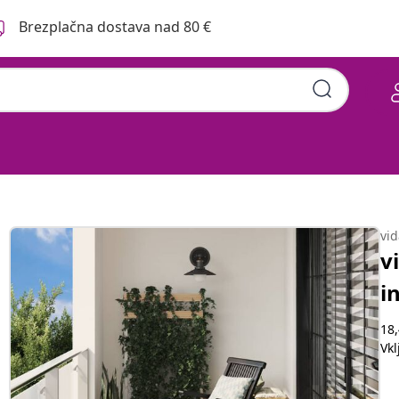
Brezplačna dostava nad 80 €
nja vintage 160x230 cm
vi
v
i
18,
Vk