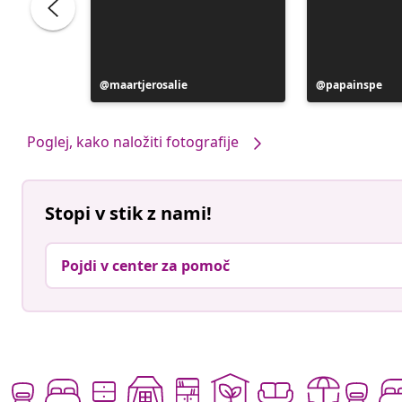
Objavo
maartjerosalie
Objavo
papainspe
je
je
objavil
objavil
Poglej, kako naložiti fotografije
Stopi v stik z nami!
Pojdi v center za pomoč