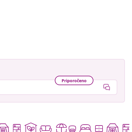
s1
Priporočeno