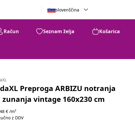
slovenščina
Račun
Seznam želja
Košarica
daXL
idaXL Preproga ARBIZU notranja
n zunanja vintage 160x230 cm
48 € /m²
ljučno z DDV