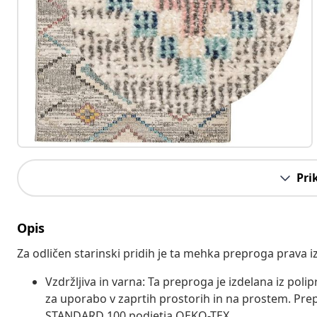
Pri
Opis
Za odličen starinski pridih je ta mehka preproga prava iz
Vzdržljiva in varna: Ta preproga je izdelana iz pol
za uporabo v zaprtih prostorih in na prostem. Prepr
STANDARD 100 podjetja OEKO-TEX.