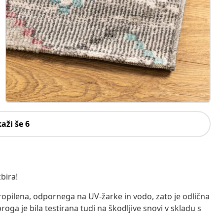
kaži še 6
bira!
ipropilena, odpornega na UV-žarke in vodo, zato je odlična
oga je bila testirana tudi na škodljive snovi v skladu s