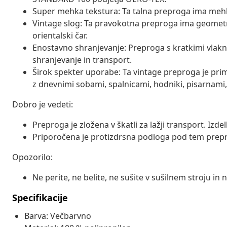
Super mehka tekstura: Ta talna preproga ima mehke 
Vintage slog: Ta pravokotna preproga ima geometri
orientalski čar.
Enostavno shranjevanje: Preproga s kratkimi vlakni 
shranjevanje in transport.
Širok spekter uporabe: Ta vintage preproga je prim
z dnevnimi sobami, spalnicami, hodniki, pisarnami,
Dobro je vedeti:
Preproga je zložena v škatli za lažji transport. Izde
Priporočena je protizdrsna podloga pod tem prep
Opozorilo:
Ne perite, ne belite, ne sušite v sušilnem stroju in ne
Specifikacije
Barva: Večbarvno