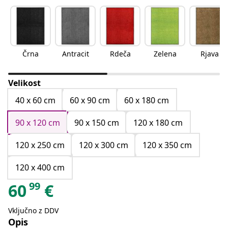
Črna
Antracit
Rdeča
Zelena
Rjava
Velikost
40 x 60 cm
60 x 90 cm
60 x 180 cm
90 x 120 cm
90 x 150 cm
120 x 180 cm
120 x 250 cm
120 x 300 cm
120 x 350 cm
120 x 400 cm
99
60
€
Vključno z DDV
Opis