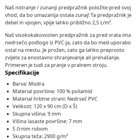
Naš notranje / zunanji predpražnik položite pred svoj
vhod, da bo umazanija ostala zunaj! Ta predpražnik je
debel in vpojen, vpije lahko približno 2,5 L/m².
Naš visokokakovosten predpražnik za pred vrata ima
nedrsečo podlogo iz PVC-ja, zato da bo med uporabo
ostal na mestu. Je prožen, zato ga lahko preprosto
zvijete za enostavno shranjevanje ali prenašanje.
Primeren je tudi za pranje v pralnem stroju.
Specifikacije
Barva: Modra
Material površine: 100 % poliamid
Material hrbtne strani: Nedrseč PVC
Velikost: 120 x 90 cm (D x Š)
Skupna višina: 9 mm
Višina lasaste površine: 7 mm
S črnim robom
Skupna teža: 2900 g/m²