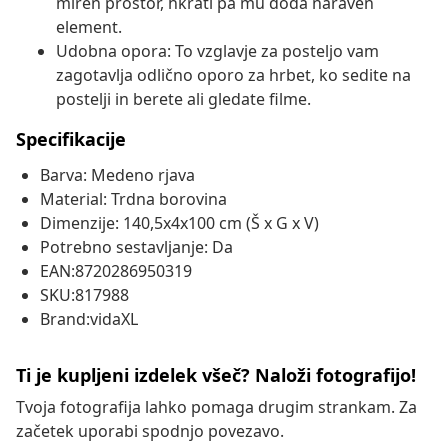
miren prostor, hkrati pa mu doda naraven
element.
Udobna opora: To vzglavje za posteljo vam
zagotavlja odlično oporo za hrbet, ko sedite na
postelji in berete ali gledate filme.
Specifikacije
Barva: Medeno rjava
Material: Trdna borovina
Dimenzije: 140,5x4x100 cm (Š x G x V)
Potrebno sestavljanje: Da
EAN:8720286950319
SKU:817988
Brand:vidaXL
Ti je kupljeni izdelek všeč? Naloži fotografijo!
Tvoja fotografija lahko pomaga drugim strankam. Za
začetek uporabi spodnjo povezavo.