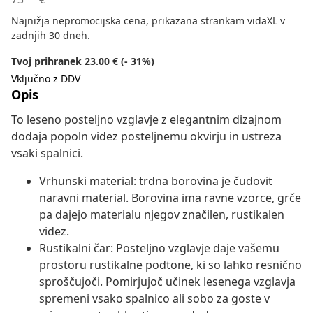
Najnižja nepromocijska cena, prikazana strankam vidaXL v
zadnjih 30 dneh.
Tvoj prihranek 23.00 € (- 31%)
Vključno z DDV
Opis
To leseno posteljno vzglavje z elegantnim dizajnom
dodaja popoln videz posteljnemu okvirju in ustreza
vsaki spalnici.
Vrhunski material: trdna borovina je čudovit
naravni material. Borovina ima ravne vzorce, grče
pa dajejo materialu njegov značilen, rustikalen
videz.
Rustikalni čar: Posteljno vzglavje daje vašemu
prostoru rustikalne podtone, ki so lahko resnično
sproščujoči. Pomirjujoč učinek lesenega vzglavja
spremeni vsako spalnico ali sobo za goste v