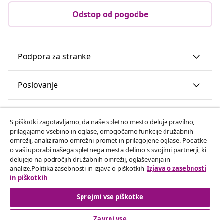
Odstop od pogodbe
Podpora za stranke
Poslovanje
vidaXL
S piškotki zagotavljamo, da naše spletno mesto deluje pravilno,
prilagajamo vsebino in oglase, omogočamo funkcije družabnih
omrežij, analiziramo omrežni promet in prilagojene oglase. Podatke
Odkrijte več
o vaši uporabi našega spletnega mesta delimo s svojimi partnerji, ki
delujejo na področjih družabnih omrežij, oglaševanja in
analize.Politika zasebnosti in izjava o piškotkih
Izjava o zasebnosti
in piškotkih
Sprejmi vse piškotke
Zavrni vse