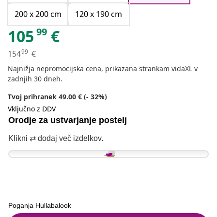
200 x 200 cm
120 x 190 cm
99
105
€
99
154
€
Najnižja nepromocijska cena, prikazana strankam vidaXL v
zadnjih 30 dneh.
Tvoj prihranek 49.00 € (- 32%)
Vključno z DDV