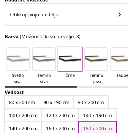
Oblikuj svojo posteljo
Barva
(Možnosti, ki so na voljo: 8)
Svetlo
Temno
Črna
Temno
Taupe
siva
siva
rjava
Velikost
80 x 200 cm
90 x 190 cm
90 x 200 cm
100 x 200 cm
120 x 200 cm
140 x 190 cm
140 x 200 cm
160 x 200 cm
180 x 200 cm