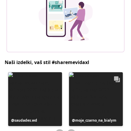
Naši izdelki, vaš stil #sharemevidaxl
Objavo
saudades.wd
Objavo
moje_czarno_na_bialym
je
je
objavil
objavil