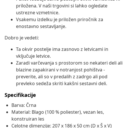
priložena. V naši trgovini si lahko ogledate
ustrezne vzmetnice.
Vsakemu izdelku je priložen priročnik za
enostavno sestavljanje.
Dobro je vedeti:
Ta okvir postelje ima zasnovo z letvicami in
vključuje letvice.
Zaradi varčevanja s prostorom so nekateri deli ali
blazine zapakirani v notranjost pohištva -
preverite, ali so v predalih z zadrgo ali pod
prevleko sedeža skriti kakšni sestavni deli.
Specifikacije
Barva: Črna
Material: Blago (100 % poliester), vezan les,
konstruiran les
Celotne dimenzije: 207 x 186 x 50 cm (D x Š x V)