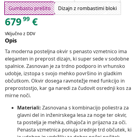
Gumbasto prešito
Dizajn z rombastimi bloki
99
679
€
Vključno z DDV
Opis
Ta moderna posteljna okvir s penasto vzmetnico ima
eleganten in preprost dizajn, ki super sede v sodobne
spalnice. Zasnovan je za trdno podporo in vrhunsko
udobje, izstopa s svojo mehko površino in gladkim
občutkom. Okvir dosega ravnotežje med funkcijo in
preprostostjo, kar ga naredi za čudovit osrednji kos za
mirne noči.
Materiali:
Zasnovana s kombinacijo poliestra za
glavni del in inženirskega lesa za noge ter okvir,
ta postelja je mehka, dihajoča in prijazna za oči.
Penasta vzmetnica ponuja srednje trd občutek, ki