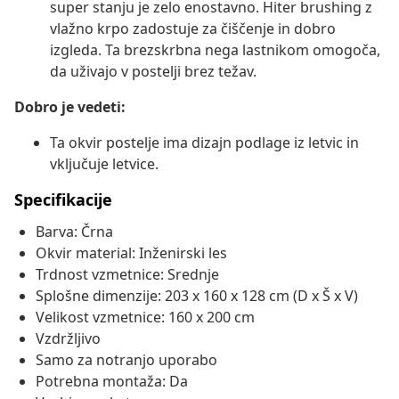
super stanju je zelo enostavno. Hiter brushing z
vlažno krpo zadostuje za čiščenje in dobro
izgleda. Ta brezskrbna nega lastnikom omogoča,
da uživajo v postelji brez težav.
Dobro je vedeti:
Ta okvir postelje ima dizajn podlage iz letvic in
vključuje letvice.
Specifikacije
Barva: Črna
Okvir material: Inženirski les
Trdnost vzmetnice: Srednje
Splošne dimenzije: 203 x 160 x 128 cm (D x Š x V)
Velikost vzmetnice: 160 x 200 cm
Vzdržljivo
Samo za notranjo uporabo
Potrebna montaža: Da