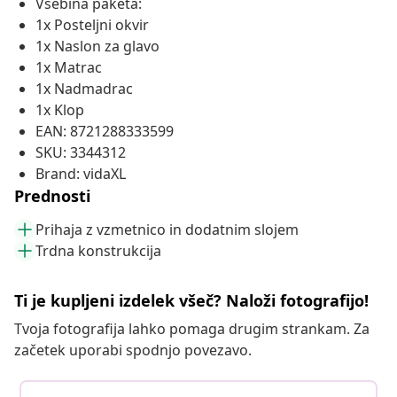
Vsebina paketa:
1x Posteljni okvir
1x Naslon za glavo
1x Matrac
1x Nadmadrac
1x Klop
EAN: 8721288333599
SKU: 3344312
Brand: vidaXL
Prednosti
Prihaja z vzmetnico in dodatnim slojem
Trdna konstrukcija
Ti je kupljeni izdelek všeč? Naloži fotografijo!
Tvoja fotografija lahko pomaga drugim strankam. Za
začetek uporabi spodnjo povezavo.