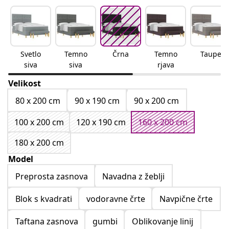
Svetlo
Temno
Črna
Temno
Taupe
siva
siva
rjava
Velikost
80 x 200 cm
90 x 190 cm
90 x 200 cm
100 x 200 cm
120 x 190 cm
160 x 200 cm
180 x 200 cm
Model
Preprosta zasnova
Navadna z žeblji
Blok s kvadrati
vodoravne črte
Navpične črte
Taftana zasnova
gumbi
Oblikovanje linij