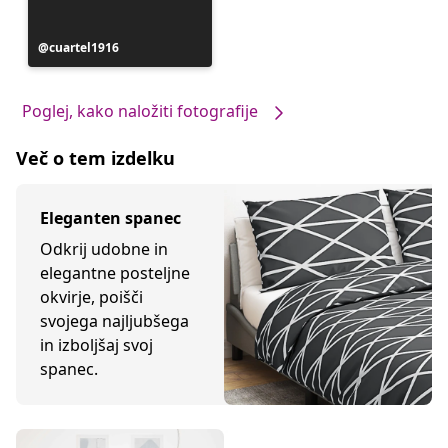
Objavo
cuartel1916
je
objavil
Poglej, kako naložiti fotografije
Več o tem izdelku
Eleganten spanec
Odkrij udobne in
elegantne posteljne
okvirje, poišči
svojega najljubšega
in izboljšaj svoj
spanec.