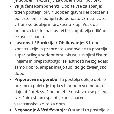
je udoben in vzdržljiv za dober nočni počitek.
Vključeni komponenti:
Dobite vse za spanje:
trden posteljni okvir, udoben glavni del obložen s
poliesterom, srednje trdo penasto vzmetnico za
vrhunsko udobje in praktično klop. Vsak del
prispeva k trdni nastavitvi ter zagotavlja odlično
izkušnjo spanja.
Lastnosti / Funkcija / Oblikovanje:
S trdno
konstrukcijo in preprosto zasnovo se ta postelja
super prilega sodobnemu okusu s svojimi čistimi
linijami in preprostostjo. Te lastnosti ne izgledajo
samo dobro, ampak imajo tudi dolgo življenjsko
dobo.
Priporočena uporaba:
Ta postelja deluje dobro
pozimi in poleti. Je topla v hladnem vremenu ter
daje občutek svežine poleti. Enostavno se prilega
različnim stilom spalnic, kar jo naredi
vsestransko izbiro za dom.
Negovanje & Vzdrževanje:
Ohraniti to posteljo v