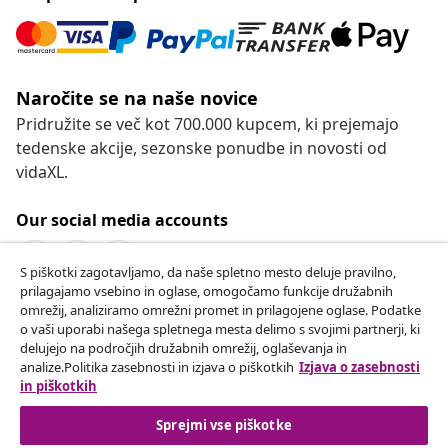
Naročite se na naše novice
Pridružite se več kot 700.000 kupcem, ki prejemajo
tedenske akcije, sezonske ponudbe in novosti od
vidaXL.
Our social media accounts
S piškotki zagotavljamo, da naše spletno mesto deluje pravilno,
prilagajamo vsebino in oglase, omogočamo funkcije družabnih
omrežij, analiziramo omrežni promet in prilagojene oglase. Podatke
Odstop od pogodbe
o vaši uporabi našega spletnega mesta delimo s svojimi partnerji, ki
Oddaj zahtevek za odstop od naročila.
delujejo na področjih družabnih omrežij, oglaševanja in
analize.Politika zasebnosti in izjava o piškotkih
Izjava o zasebnosti
in piškotkih
Odstop od pogodbe
Sprejmi vse piškotke