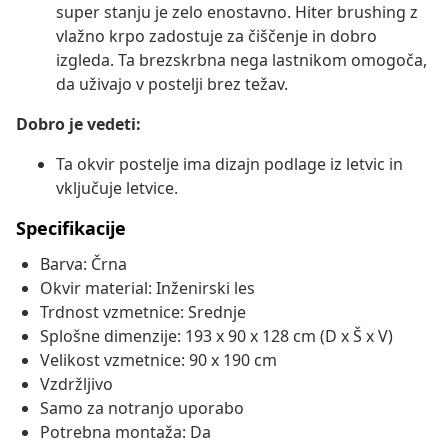
super stanju je zelo enostavno. Hiter brushing z
vlažno krpo zadostuje za čiščenje in dobro
izgleda. Ta brezskrbna nega lastnikom omogoča,
da uživajo v postelji brez težav.
Dobro je vedeti:
Ta okvir postelje ima dizajn podlage iz letvic in
vključuje letvice.
Specifikacije
Barva: Črna
Okvir material: Inženirski les
Trdnost vzmetnice: Srednje
Splošne dimenzije: 193 x 90 x 128 cm (D x Š x V)
Velikost vzmetnice: 90 x 190 cm
Vzdržljivo
Samo za notranjo uporabo
Potrebna montaža: Da