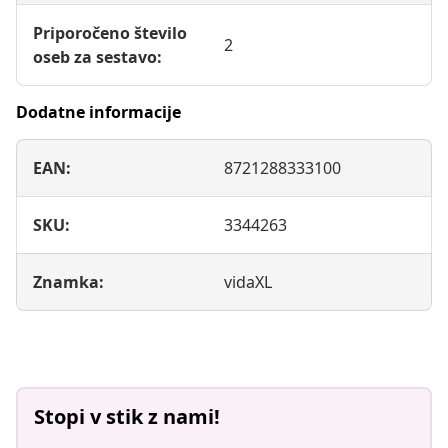
Priporočeno število
2
oseb za sestavo:
Dodatne informacije
EAN:
8721288333100
SKU:
3344263
Znamka:
vidaXL
Stopi v stik z nami!