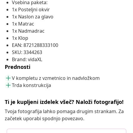
Vsebina paketa:
1x Posteljni okvir
1x Naslon za glavo
1x Matrac
1x Nadmadrac
1x Klop
EAN: 8721288333100
SKU: 3344263
Brand: vidaXL
Prednosti
V kompletu z vzmetnico in nadvložkom
Trda konstrukcija
Ti je kupljeni izdelek všeč? Naloži fotografijo!
Tvoja fotografija lahko pomaga drugim strankam. Za
začetek uporabi spodnjo povezavo.