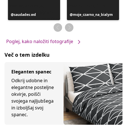
Objavo
saudades.wd
Objavo
moje_czarno_na_bialym
je
je
objavil
objavil
Poglej, kako naložiti fotografije
Več o tem izdelku
Eleganten spanec
Odkrij udobne in
elegantne posteljne
okvirje, poišči
svojega najljubšega
in izboljšaj svoj
spanec.