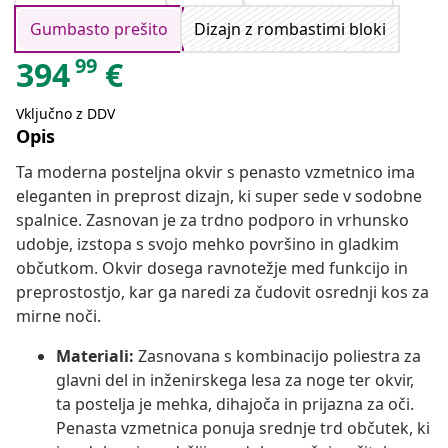
Gumbasto prešito
Dizajn z rombastimi bloki
99
394
€
Vključno z DDV
Opis
Ta moderna posteljna okvir s penasto vzmetnico ima
eleganten in preprost dizajn, ki super sede v sodobne
spalnice. Zasnovan je za trdno podporo in vrhunsko
udobje, izstopa s svojo mehko površino in gladkim
občutkom. Okvir dosega ravnotežje med funkcijo in
preprostostjo, kar ga naredi za čudovit osrednji kos za
mirne noči.
Materiali:
Zasnovana s kombinacijo poliestra za
glavni del in inženirskega lesa za noge ter okvir,
ta postelja je mehka, dihajoča in prijazna za oči.
Penasta vzmetnica ponuja srednje trd občutek, ki