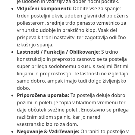
je udoben in vzdržljiv za dober nočni počitek.
Vključeni komponenti:
Dobite vse za spanje:
trden posteljni okvir, udoben glavni del obložen s
poliesterom, srednje trdo penasto vzmetnico za
vrhunsko udobje in praktično klop. Vsak del
prispeva k trdni nastavitvi ter zagotavlja odlično
izkušnjo spanja.
Lastnosti / Funkcija / Oblikovanje:
S trdno
konstrukcijo in preprosto zasnovo se ta postelja
super prilega sodobnemu okusu s svojimi čistimi
linijami in preprostostjo. Te lastnosti ne izgledajo
samo dobro, ampak imajo tudi dolgo življenjsko
dobo.
Priporočena uporaba:
Ta postelja deluje dobro
pozimi in poleti. Je topla v hladnem vremenu ter
daje občutek svežine poleti. Enostavno se prilega
različnim stilom spalnic, kar jo naredi
vsestransko izbiro za dom.
Negovanje & Vzdrževanje:
Ohraniti to posteljo v