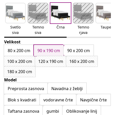
Svetlo
Temno
Črna
Temno
Taupe
siva
siva
rjava
Velikost
80 x 200 cm
90 x 190 cm
90 x 200 cm
100 x 200 cm
120 x 190 cm
160 x 200 cm
180 x 200 cm
Model
Preprosta zasnova
Navadna z žeblji
Blok s kvadrati
vodoravne črte
Navpične črte
Taftana zasnova
gumbi
Oblikovanje linij