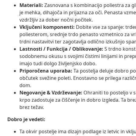
Materiali:
Zasnovana s kombinacijo poliestra za glav
je mehka, dihajoča in prijazna za oči. Penasta vzme
vzdržljiv za dober nočni počitek.
Vključeni komponenti:
Dobite vse za spanje: trden
poliesterom, srednje trdo penasto vzmetnico za vr
trdni nastavitvi ter zagotavlja odlično izkušnjo span
Lastnosti / Funkcija / Oblikovanje:
S trdno konstr
sodobnemu okusu s svojimi čistimi linijami in prep
imajo tudi dolgo življenjsko dobo.
Priporočena uporaba:
Ta postelja deluje dobro po
občutek svežine poleti. Enostavno se prilega različ
dom.
Negovanje & Vzdrževanje:
Ohraniti to posteljo v 
krpo zadostuje za čiščenje in dobro izgleda. Ta br
brez težav.
Dobro je vedeti:
Ta okvir postelje ima dizajn podlage iz letvic in vklju