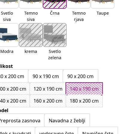
Svetlo
Temno
Črna
Temno
Taupe
siva
siva
rjava
Modra
krema
Svetlo
zelena
likost
80 x 200 cm
90 x 190 cm
90 x 200 cm
00 x 200 cm
120 x 190 cm
140 x 190 cm
40 x 200 cm
160 x 200 cm
180 x 200 cm
del
Preprosta zasnova
Navadna z žeblji
Blok s kvadrati
vodoravne črte
Navpične črte