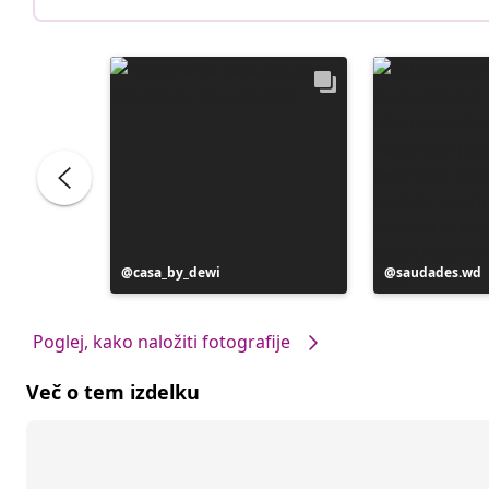
Objavo
casa_by_dewi
Objavo
saudades.wd
je
je
objavil
objavil
Poglej, kako naložiti fotografije
Več o tem izdelku