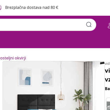
Brezplačna dostava nad 80 €
rna 190 x 140 cm blago
osteljni okvirji
vi
v
v
Ba