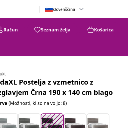
slovenščina
Račun
Seznam želja
Košarica
99
318
€
daXL
idaXL Postelja z vzmetnico z
zglavjem Črna 190 x 140 cm blago
rva
(Možnosti, ki so na voljo: 8)