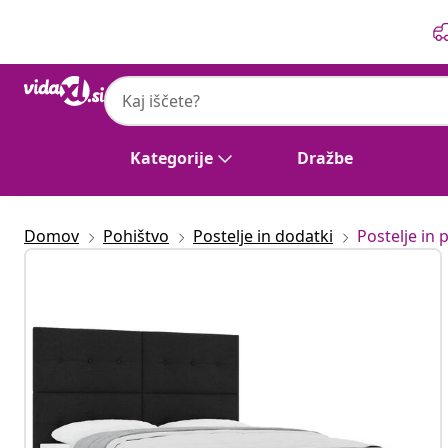
Prejšnja
Naslednja
vidaXL
vidaXL Postelja z vzmetnico z vzglavjem Č
Kategorije
Dražbe
Domov
Pohištvo
Postelje in dodatki
Postelje in p