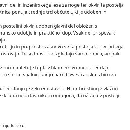
ni del in inženirskega lesa za noge ter okvir, ta postelja
tnica ponuja srednje trd občutek, ki je udoben in
 posteljni okvir, udoben glavni del obložen s
hunsko udobje in praktično klop. Vsak del prispeva k
ja.
ukcijo in preprosto zasnovo se ta postelja super prilega
rostostjo. Te lastnosti ne izgledajo samo dobro, ampak
zimi in poleti. Je topla v hladnem vremenu ter daje
nim stilom spalnic, kar jo naredi vsestransko izbiro za
super stanju je zelo enostavno. Hiter brushing z vlažno
ezskrbna nega lastnikom omogoča, da uživajo v postelji
čuje letvice.