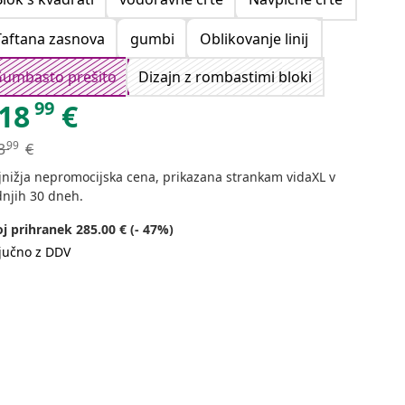
Taftana zasnova
gumbi
Oblikovanje linij
umbasto prešito
Dizajn z rombastimi bloki
99
18
€
99
3
€
jnižja nepromocijska cena, prikazana strankam vidaXL v
dnjih 30 dneh.
j prihranek 285.00 € (- 47%)
ljučno z DDV