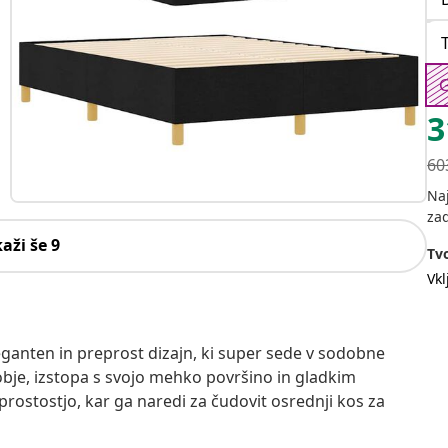
G
3
60
Na
za
kaži še 9
Tvo
Vk
ganten in preprost dizajn, ki super sede v sodobne
bje, izstopa s svojo mehko površino in gladkim
ostostjo, kar ga naredi za čudovit osrednji kos za