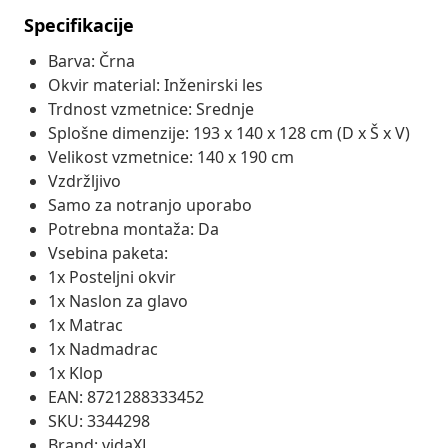
Specifikacije
Barva: Črna
Okvir material: Inženirski les
Trdnost vzmetnice: Srednje
Splošne dimenzije: 193 x 140 x 128 cm (D x Š x V)
Velikost vzmetnice: 140 x 190 cm
Vzdržljivo
Samo za notranjo uporabo
Potrebna montaža: Da
Vsebina paketa:
1x Posteljni okvir
1x Naslon za glavo
1x Matrac
1x Nadmadrac
1x Klop
EAN: 8721288333452
SKU: 3344298
Brand: vidaXL