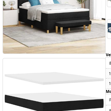
Ve
1
1
Mo