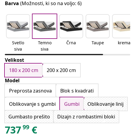
Barva
(Možnosti, ki so na voljo: 6)
Svetlo
Temno
Črna
Taupe
krema
siva
siva
Velikost
180 x 200 cm
200 x 200 cm
Model
Preprosta zasnova
Blok s kvadrati
Oblikovanje s gumbi
Gumbi
Oblikovanje linij
Gumbasto prešito
Dizajn z rombastimi bloki
99
737
€