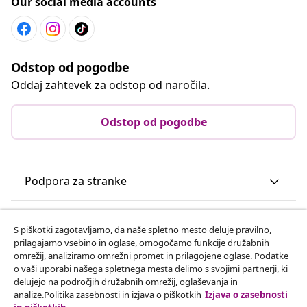
Our social media accounts
Odstop od pogodbe
Oddaj zahtevek za odstop od naročila.
Odstop od pogodbe
Podpora za stranke
Poslovanje
S piškotki zagotavljamo, da naše spletno mesto deluje pravilno,
prilagajamo vsebino in oglase, omogočamo funkcije družabnih
omrežij, analiziramo omrežni promet in prilagojene oglase. Podatke
vidaXL
o vaši uporabi našega spletnega mesta delimo s svojimi partnerji, ki
delujejo na področjih družabnih omrežij, oglaševanja in
analize.Politika zasebnosti in izjava o piškotkih
Izjava o zasebnosti
Odkrijte več