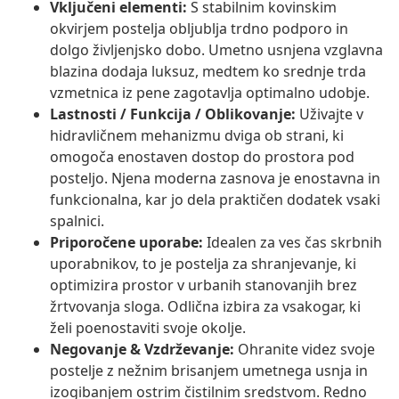
Vključeni elementi:
S stabilnim kovinskim
okvirjem postelja obljublja trdno podporo in
dolgo življenjsko dobo. Umetno usnjena vzglavna
blazina dodaja luksuz, medtem ko srednje trda
vzmetnica iz pene zagotavlja optimalno udobje.
Lastnosti / Funkcija / Oblikovanje:
Uživajte v
hidravličnem mehanizmu dviga ob strani, ki
omogoča enostaven dostop do prostora pod
posteljo. Njena moderna zasnova je enostavna in
funkcionalna, kar jo dela praktičen dodatek vsaki
spalnici.
Priporočene uporabe:
Idealen za ves čas skrbnih
uporabnikov, to je postelja za shranjevanje, ki
optimizira prostor v urbanih stanovanjih brez
žrtvovanja sloga. Odlična izbira za vsakogar, ki
želi poenostaviti svoje okolje.
Negovanje & Vzdrževanje:
Ohranite videz svoje
postelje z nežnim brisanjem umetnega usnja in
izogibanjem ostrim čistilnim sredstvom. Redno