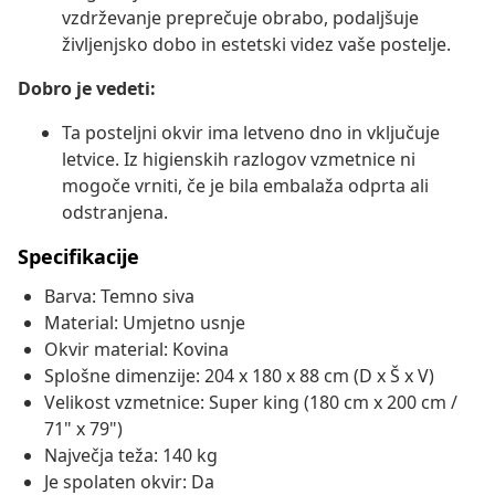
vzdrževanje preprečuje obrabo, podaljšuje
življenjsko dobo in estetski videz vaše postelje.
Dobro je vedeti:
Ta posteljni okvir ima letveno dno in vključuje
letvice. Iz higienskih razlogov vzmetnice ni
mogoče vrniti, če je bila embalaža odprta ali
odstranjena.
Specifikacije
Barva: Temno siva
Material: Umjetno usnje
Okvir material: Kovina
Splošne dimenzije: 204 x 180 x 88 cm (D x Š x V)
Velikost vzmetnice: Super king (180 cm x 200 cm /
71" x 79")
Največja teža: 140 kg
Je spolaten okvir: Da