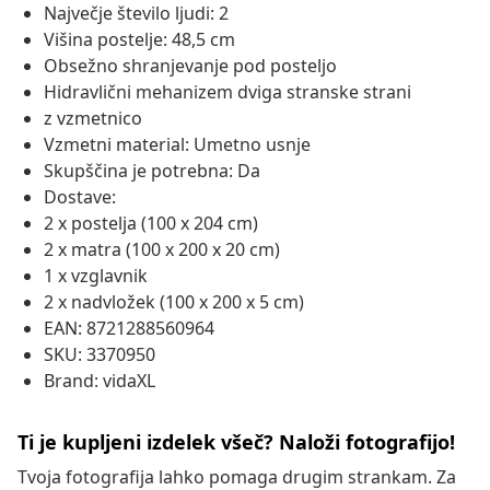
Največje število ljudi: 2
Višina postelje: 48,5 cm
Obsežno shranjevanje pod posteljo
Hidravlični mehanizem dviga stranske strani
z vzmetnico
Vzmetni material: Umetno usnje
Skupščina je potrebna: Da
Dostave:
2 x postelja (100 x 204 cm)
2 x matra (100 x 200 x 20 cm)
1 x vzglavnik
2 x nadvložek (100 x 200 x 5 cm)
EAN: 8721288560964
SKU: 3370950
Brand: vidaXL
Ti je kupljeni izdelek všeč? Naloži fotografijo!
Tvoja fotografija lahko pomaga drugim strankam. Za