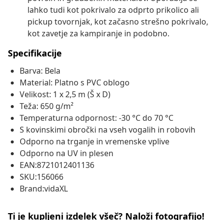
lahko tudi kot pokrivalo za odprto prikolico ali
pickup tovornjak, kot začasno strešno pokrivalo,
kot zavetje za kampiranje in podobno.
Specifikacije
Barva: Bela
Material: Platno s PVC oblogo
Velikost: 1 x 2,5 m (Š x D)
Teža: 650 g/m²
Temperaturna odpornost: -30 °C do 70 °C
S kovinskimi obročki na vseh vogalih in robovih
Odporno na trganje in vremenske vplive
Odporno na UV in plesen
EAN:8721012401136
SKU:156066
Brand:vidaXL
Ti je kupljeni izdelek všeč? Naloži fotografijo!