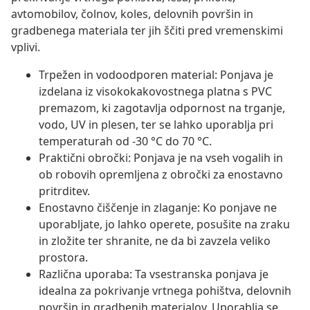
avtomobilov, čolnov, koles, delovnih površin in
gradbenega materiala ter jih ščiti pred vremenskimi
vplivi.
Trpežen in vodoodporen material: Ponjava je
izdelana iz visokokakovostnega platna s PVC
premazom, ki zagotavlja odpornost na trganje,
vodo, UV in plesen, ter se lahko uporablja pri
temperaturah od -30 °C do 70 °C.
Praktični obročki: Ponjava je na vseh vogalih in
ob robovih opremljena z obročki za enostavno
pritrditev.
Enostavno čiščenje in zlaganje: Ko ponjave ne
uporabljate, jo lahko operete, posušite na zraku
in zložite ter shranite, ne da bi zavzela veliko
prostora.
Različna uporaba: Ta vsestranska ponjava je
idealna za pokrivanje vrtnega pohištva, delovnih
površin in gradbenih materialov. Uporablja se