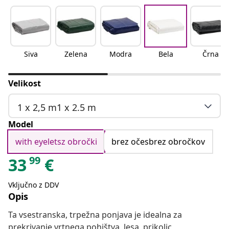
Siva
Zelena
Modra
Bela
Črna
Velikost
1 x 2,5 m1 x 2.5 m
Model
with eyeletsz obročki
brez očesbrez obročkov
99
33
€
Vključno z DDV
Opis
Ta vsestranska, trpežna ponjava je idealna za
prekrivanje vrtnega pohištva, lesa, prikolic,