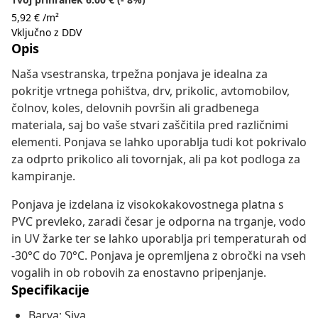
5,92 € /m²
Vključno z DDV
Opis
Naša vsestranska, trpežna ponjava je idealna za
pokritje vrtnega pohištva, drv, prikolic, avtomobilov,
čolnov, koles, delovnih površin ali gradbenega
materiala, saj bo vaše stvari zaščitila pred različnimi
elementi. Ponjava se lahko uporablja tudi kot pokrivalo
za odprto prikolico ali tovornjak, ali pa kot podloga za
kampiranje.
Ponjava je izdelana iz visokokakovostnega platna s
PVC prevleko, zaradi česar je odporna na trganje, vodo
in UV žarke ter se lahko uporablja pri temperaturah od
-30°C do 70°C. Ponjava je opremljena z obročki na vseh
vogalih in ob robovih za enostavno pripenjanje.
Specifikacije
Barva: Siva