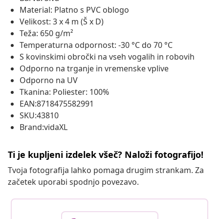
Material: Platno s PVC oblogo
Velikost: 3 x 4 m (Š x D)
Teža: 650 g/m²
Temperaturna odpornost: -30 °C do 70 °C
S kovinskimi obročki na vseh vogalih in robovih
Odporno na trganje in vremenske vplive
Odporno na UV
Tkanina: Poliester: 100%
EAN:8718475582991
SKU:43810
Brand:vidaXL
Ti je kupljeni izdelek všeč? Naloži fotografijo!
Tvoja fotografija lahko pomaga drugim strankam. Za
začetek uporabi spodnjo povezavo.