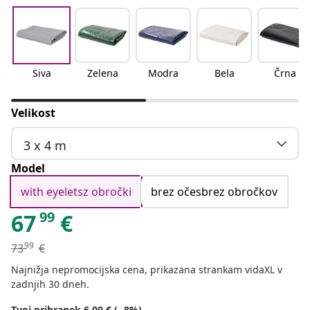
Siva
Zelena
Modra
Bela
Črna
Velikost
3 x 4 m
Model
with eyeletsz obročki
brez očesbrez obročkov
99
67
€
99
73
€
Najnižja nepromocijska cena, prikazana strankam vidaXL v
zadnjih 30 dneh.
Tvoj prihranek 6.00 € (- 8%)