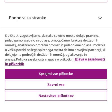
Podpora za stranke
Poslovanje
S piškotki zagotavljamo, da naše spletno mesto deluje pravilno,
prilagajamo vsebino in oglase, omogočamo funkcije družabnih
omrežij, analiziramo omrežni promet in prilagojene oglase. Podatke
vidaXL
o vaši uporabi našega spletnega mesta delimo s svojimi partnerji, ki
delujejo na področjih družabnih omrežij, oglaševanja in
analize.Politika zasebnosti in izjava o piškotkih
Izjava o zasebnosti
Odkrijte več
in piškotkih
Sprejmi vse piškotke
Zavrni vse
Nastavitve piškotkov
© 2008-2026 vidaXL Spletna stran www.vidaxl.si je last vidaXL
Marketplace Europe B.V.