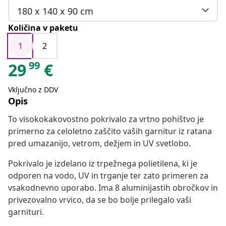
180 x 140 x 90 cm
Količina v paketu
1
2
99
29
€
Vključno z DDV
Opis
To visokokakovostno pokrivalo za vrtno pohištvo je
primerno za celoletno zaščito vaših garnitur iz ratana
pred umazanijo, vetrom, dežjem in UV svetlobo.
Pokrivalo je izdelano iz trpežnega polietilena, ki je
odporen na vodo, UV in trganje ter zato primeren za
vsakodnevno uporabo. Ima 8 aluminijastih obročkov in
privezovalno vrvico, da se bo bolje prilegalo vaši
garnituri.