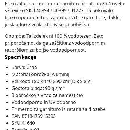
Pokrivalo je primerno za garnituro iz ratana za 4 osebe
s številko SKU 40894 / 40895 / 41277. To pokrivalo
lahko uporabite tudi za druge vrtne garniture, dokler
je skladno z velikostjo vašega pohištva.
Opomba: Ta izdelek ni 100 % vodotesen. Zato
priporočamo, da ga zaščitite z vodoodpornim
razpršilom za boljšo vodoodpornost.
Specifikacije
Barva: Črna
Material obročka: Aluminij
Velikost: 180 x 140 x 90 cm (D x Š x V)
Gostota blaga: 90 g / m²
8 obročkov z vrvjo za namestitev
Vodoodporno in UV odporno
Primerno za garnituro iz ratana za 4 osebe
EAN:8718475915393
SKU:41640