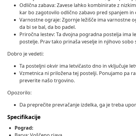
Odlična zabava: Zavese lahko kombinirate z nizkim 
kar bo zagotovilo odlično zabavo pred spanjem in 
Varnostne ograje: Zgornje ležišče ima varnostne og
da bi se bal, da bo padel.
Priročna lestev: Ta dvojna pogradna postelja ima l
postelje. Prav tako prinaša veselje in njihovo sobo
Dobro je vedeti:
Ta posteljni okvir ima letvičasto dno in vključuje let
Vzmetnica ni priložena tej postelji. Ponujamo pa r
preverite našo trgovino.
Opozorilo:
Da preprečite prevračanje izdelka, ga je treba upor
Specifikacije
Pograd:
Barva: Voščeno rjava