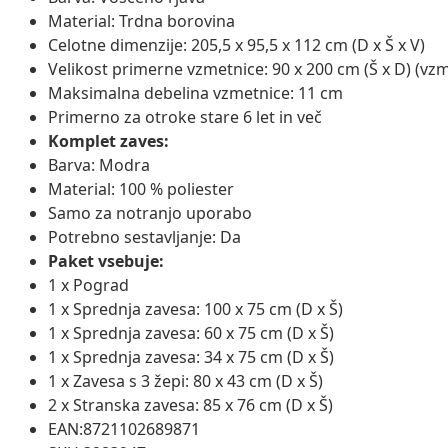
Material: Trdna borovina
Celotne dimenzije: 205,5 x 95,5 x 112 cm (D x Š x V)
Velikost primerne vzmetnice: 90 x 200 cm (Š x D) (vzm
Maksimalna debelina vzmetnice: 11 cm
Primerno za otroke stare 6 let in več
Komplet zaves:
Barva: Modra
Material: 100 % poliester
Samo za notranjo uporabo
Potrebno sestavljanje: Da
Paket vsebuje:
1 x Pograd
1 x Sprednja zavesa: 100 x 75 cm (D x Š)
1 x Sprednja zavesa: 60 x 75 cm (D x Š)
1 x Sprednja zavesa: 34 x 75 cm (D x Š)
1 x Zavesa s 3 žepi: 80 x 43 cm (D x Š)
2 x Stranska zavesa: 85 x 76 cm (D x Š)
EAN:8721102689871