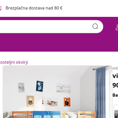
Brezplačna dostava nad 80 €
osteljni okvirji
vi
v
9
Ba