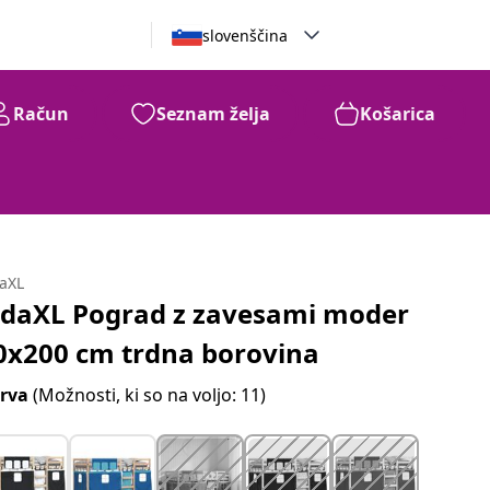
slovenščina
Račun
Seznam želja
Košarica
daXL
idaXL Pograd z zavesami moder
0x200 cm trdna borovina
rva
(Možnosti, ki so na voljo: 11)