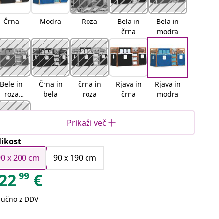
Črna
Modra
Roza
Bela in
Bela in
črna
modra
Bele in
Črna in
črna in
Rjava in
Rjava in
roza
bela
roza
črna
modra
barve
Prikaži več
likost
Rjava in
roza
90 x 200 cm
90 x 190 cm
99
22
€
ljučno z DDV