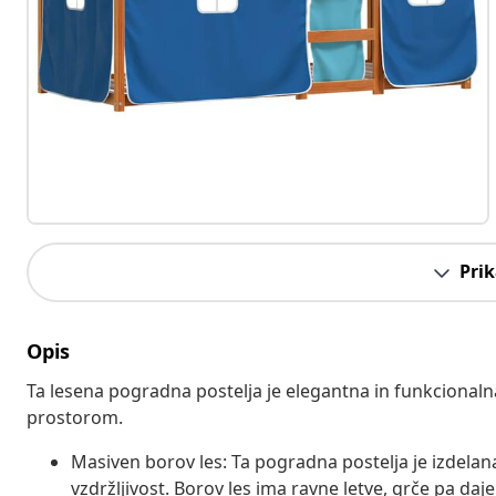
Prik
Opis
Ta lesena pogradna postelja je elegantna in funkcional
prostorom.
Masiven borov les: Ta pogradna postelja je izdelan
vzdržljivost. Borov les ima ravne letve, grče pa daj