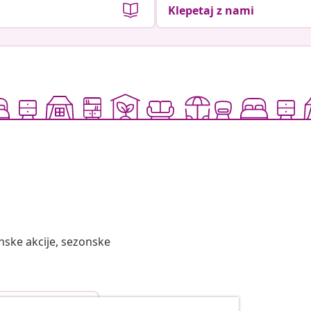
Klepetaj z nami
nske akcije, sezonske
top od pogodbe