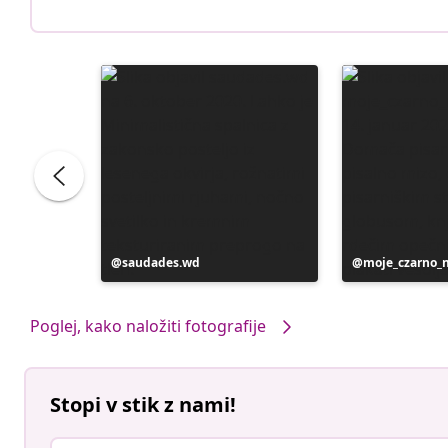
Objavo
saudades.wd
Objavo
moje_czarno_
je
je
objavil
objavil
Poglej, kako naložiti fotografije
Stopi v stik z nami!