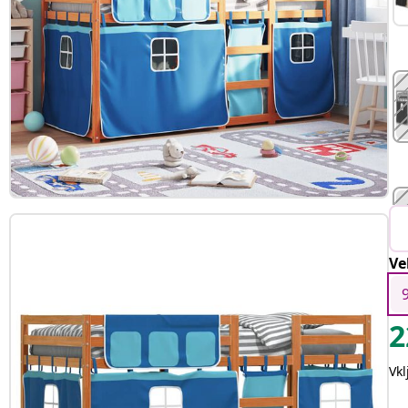
Ve
2
Vk