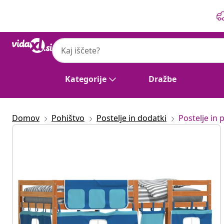
Prejšnja
Naslednja
Kategorije
Dražbe
Domov
Pohištvo
Postelje in dodatki
Postelje in p