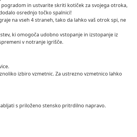
pogradom in ustvarite skriti kotiček za svojega otroka,
dodalo osrednjo točko spalnici!
raje na vseh 4 straneh, tako da lahko vaš otrok spi, ne
estev, ki omogoča udobno vstopanje in izstopanje iz
 spremeni v notranje igrišče.
vice.
aznoliko izbiro vzmetnic. Za ustrezno vzmetnico lahko
abljati s priloženo stensko pritrdilno napravo.