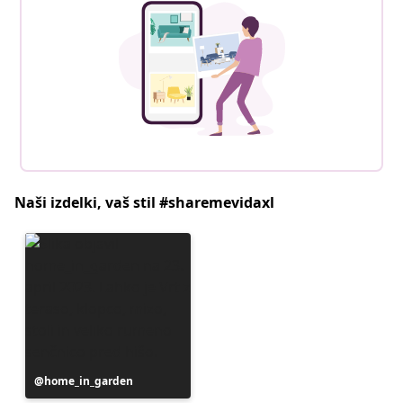
Naši izdelki, vaš stil #sharemevidaxl
Objavo
home_in_garden
je