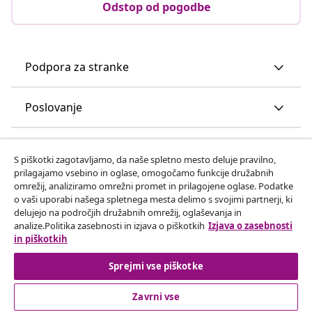
Odstop od pogodbe
Podpora za stranke
Poslovanje
vidaXL
S piškotki zagotavljamo, da naše spletno mesto deluje pravilno,
prilagajamo vsebino in oglase, omogočamo funkcije družabnih
omrežij, analiziramo omrežni promet in prilagojene oglase. Podatke
Odkrijte več
o vaši uporabi našega spletnega mesta delimo s svojimi partnerji, ki
delujejo na področjih družabnih omrežij, oglaševanja in
analize.Politika zasebnosti in izjava o piškotkih
Izjava o zasebnosti
in piškotkih
Sprejmi vse piškotke
Zavrni vse
© 2008-2026 vidaXL Spletna stran www.vidaxl.si je last vidaXL