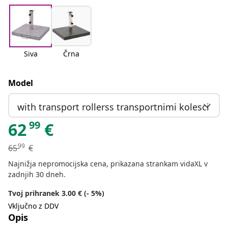
Siva
Črna
Model
with transport rollerss transportnimi kolesci
99
62
€
99
65
€
Najnižja nepromocijska cena, prikazana strankam vidaXL v
zadnjih 30 dneh.
Tvoj prihranek 3.00 € (- 5%)
Vključno z DDV
Opis