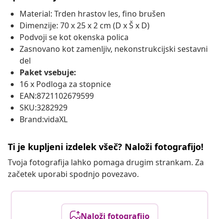
Material: Trden hrastov les, fino brušen
Dimenzije: 70 x 25 x 2 cm (D x Š x D)
Podvoji se kot okenska polica
Zasnovano kot zamenljiv, nekonstrukcijski sestavni
del
Paket vsebuje:
16 x Podloga za stopnice
EAN:8721102679599
SKU:3282929
Brand:vidaXL
Ti je kupljeni izdelek všeč? Naloži fotografijo!
Tvoja fotografija lahko pomaga drugim strankam. Za
začetek uporabi spodnjo povezavo.
Naloži fotografijo