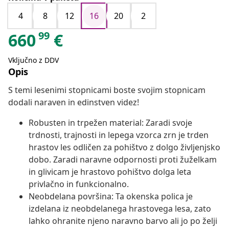
4
8
12
16
20
2
99
660
€
Vključno z DDV
Opis
S temi lesenimi stopnicami boste svojim stopnicam
dodali naraven in edinstven videz!
Robusten in trpežen material: Zaradi svoje
trdnosti, trajnosti in lepega vzorca zrn je trden
hrastov les odličen za pohištvo z dolgo življenjsko
dobo. Zaradi naravne odpornosti proti žuželkam
in glivicam je hrastovo pohištvo dolga leta
privlačno in funkcionalno.
Neobdelana površina: Ta okenska polica je
izdelana iz neobdelanega hrastovega lesa, zato
lahko ohranite njeno naravno barvo ali jo po želji