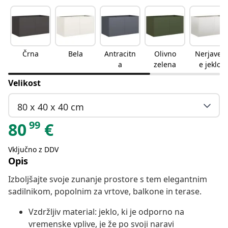
Črna
Bela
Antracitn
Olivno
Nerjaveč
a
zelena
e jeklo
Velikost
80 x 40 x 40 cm
99
80
€
Vključno z DDV
Opis
Izboljšajte svoje zunanje prostore s tem elegantnim
sadilnikom, popolnim za vrtove, balkone in terase.
Vzdržljiv material: jeklo, ki je odporno na
vremenske vplive, je že po svoji naravi