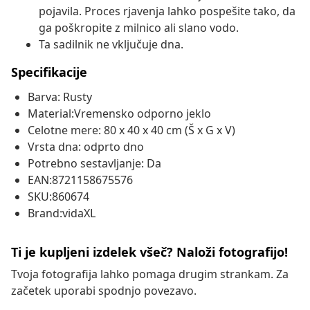
pojavila. Proces rjavenja lahko pospešite tako, da
ga poškropite z milnico ali slano vodo.
Ta sadilnik ne vključuje dna.
Specifikacije
Barva: Rusty
Material:Vremensko odporno jeklo
Celotne mere: 80 x 40 x 40 cm (Š x G x V)
Vrsta dna: odprto dno
Potrebno sestavljanje: Da
EAN:8721158675576
SKU:860674
Brand:vidaXL
Ti je kupljeni izdelek všeč? Naloži fotografijo!
Tvoja fotografija lahko pomaga drugim strankam. Za
začetek uporabi spodnjo povezavo.