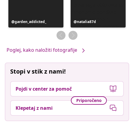
Objavo
garden_addicted_
Objavo
natalia87d
je
je
objavil
objavil
Poglej, kako naložiti fotografije
Stopi v stik z nami!
Pojdi v center za pomoč
Priporočeno
Klepetaj z nami