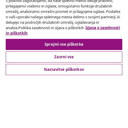
S piškotki zagotavljamo, da naše spletno mesto deluje pravilno,
prilagajamo vsebino in oglase, omogočamo funkcije družabnih
omrežij, analiziramo omrežni promet in prilagojene oglase. Podatke
Odstop od pogodbe
o vaši uporabi našega spletnega mesta delimo s svojimi partnerji, ki
delujejo na področjih družabnih omrežij, oglaševanja in
Oddaj zahtevek za odstop od naročila.
analize.Politika zasebnosti in izjava o piškotkih
Izjava o zasebnosti
in piškotkih
Odstop od pogodbe
Sprejmi vse piškotke
Zavrni vse
Podpora za stranke
Nastavitve piškotkov
Poslovanje
vidaXL
Odkrijte več