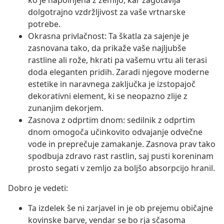
ko je napolnjena z zemljo, kar zagotavlja
dolgotrajno vzdržljivost za vaše vrtnarske
potrebe.
Okrasna privlačnost: Ta škatla za sajenje je
zasnovana tako, da prikaže vaše najljubše
rastline ali rože, hkrati pa vašemu vrtu ali terasi
doda eleganten pridih. Zaradi njegove moderne
estetike in naravnega zaključka je izstopajoč
dekorativni element, ki se neopazno zlije z
zunanjim dekorjem.
Zasnova z odprtim dnom: sedilnik z odprtim
dnom omogoča učinkovito odvajanje odvečne
vode in preprečuje zamakanje. Zasnova prav tako
spodbuja zdravo rast rastlin, saj pusti koreninam
prosto segati v zemljo za boljšo absorpcijo hranil.
Dobro je vedeti:
Ta izdelek še ni zarjavel in je ob prejemu običajne
kovinske barve, vendar se bo rja sčasoma