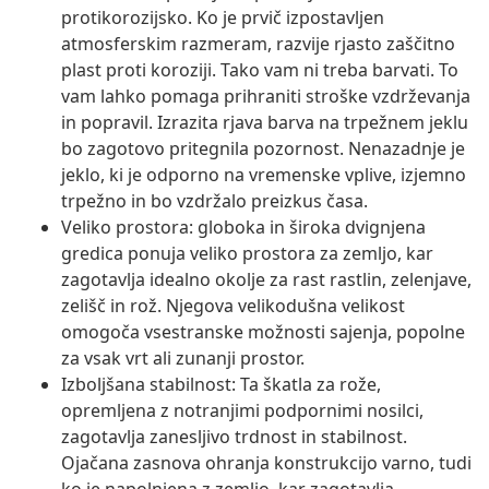
protikorozijsko. Ko je prvič izpostavljen
atmosferskim razmeram, razvije rjasto zaščitno
plast proti koroziji. Tako vam ni treba barvati. To
vam lahko pomaga prihraniti stroške vzdrževanja
in popravil. Izrazita rjava barva na trpežnem jeklu
bo zagotovo pritegnila pozornost. Nenazadnje je
jeklo, ki je odporno na vremenske vplive, izjemno
trpežno in bo vzdržalo preizkus časa.
Veliko prostora: globoka in široka dvignjena
gredica ponuja veliko prostora za zemljo, kar
zagotavlja idealno okolje za rast rastlin, zelenjave,
zelišč in rož. Njegova velikodušna velikost
omogoča vsestranske možnosti sajenja, popolne
za vsak vrt ali zunanji prostor.
Izboljšana stabilnost: Ta škatla za rože,
opremljena z notranjimi podpornimi nosilci,
zagotavlja zanesljivo trdnost in stabilnost.
Ojačana zasnova ohranja konstrukcijo varno, tudi