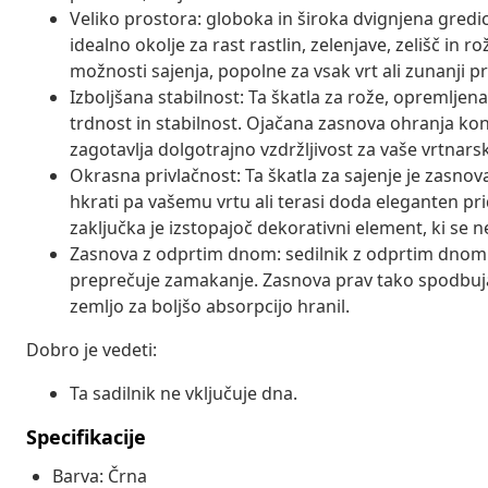
Veliko prostora: globoka in široka dvignjena gredic
idealno okolje za rast rastlin, zelenjave, zelišč i
možnosti sajenja, popolne za vsak vrt ali zunanji pr
Izboljšana stabilnost: Ta škatla za rože, opremljena
trdnost in stabilnost. Ojačana zasnova ohranja kons
zagotavlja dolgotrajno vzdržljivost za vaše vrtnars
Okrasna privlačnost: Ta škatla za sajenje je zasnova
hkrati pa vašemu vrtu ali terasi doda eleganten pr
zaključka je izstopajoč dekorativni element, ki se 
Zasnova z odprtim dnom: sedilnik z odprtim dnom
preprečuje zamakanje. Zasnova prav tako spodbuja 
zemljo za boljšo absorpcijo hranil.
Dobro je vedeti:
Ta sadilnik ne vključuje dna.
Specifikacije
Barva: Črna