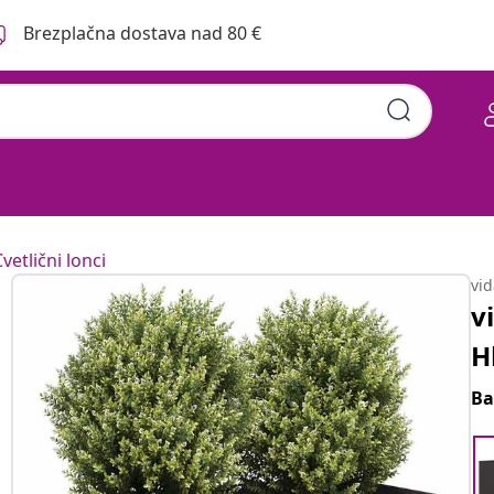
Brezplačna dostava nad 80 €
vetlični lonci
vi
v
H
Ba