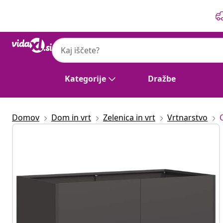
Prejšnja
Naslednja
Kategorije
Dražbe
Domov
Dom in vrt
Zelenica in vrt
Vrtnarstvo
C