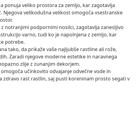
a ponuja veliko prostora za zemljo, kar zagotavlja
n rož. Njegova velikodušna velikost omogoča vsestranske
ostor.
 z notranjimi podpornimi nosilci, zagotavlja zanesljivo
trukcijo varno, tudi ko je napolnjena z zemljo, kar
ke potrebe.
na tako, da prikaže vaše najljubše rastline ali rože,
idih. Zaradi njegove moderne estetike in naravnega
neopazno zlije z zunanjim dekorjem.
 omogoča učinkovito odvajanje odvečne vode in
zdravo rast rastlin, saj pusti koreninam prosto segati v