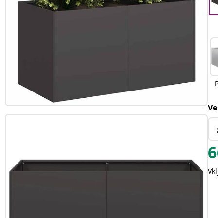
Ve
6
Vk