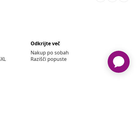
Odkrijte več
Nakup po sobah
aXL
Razišči popuste