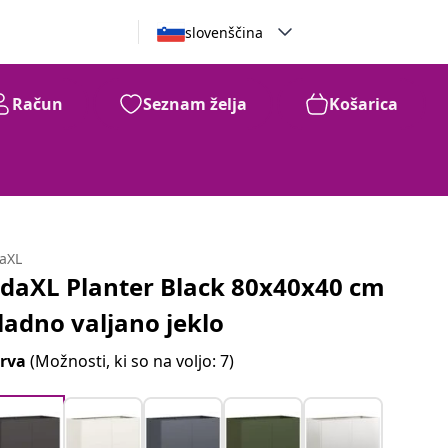
slovenščina
Račun
Seznam želja
Košarica
daXL
idaXL Planter Black 80x40x40 cm
ladno valjano jeklo
rva
(Možnosti, ki so na voljo: 7)