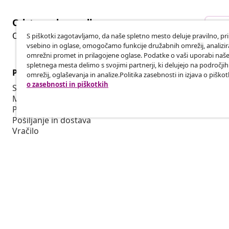
Odstop od pogodbe
Ods
Oddaj zahtevek za odstop od naročila.
S piškotki zagotavljamo, da naše spletno mesto deluje pravilno, pr
vsebino in oglase, omogočamo funkcije družabnih omrežij, analiz
omrežni promet in prilagojene oglase. Podatke o vaši uporabi naš
spletnega mesta delimo s svojimi partnerji, ki delujejo na področji
Podpora za stranke
Poslovanje
omrežij, oglaševanja in analize.Politika zasebnosti in izjava o piškot
o zasebnosti in piškotkih
Sledite svojemu naročilu
Partnerski 
Moj račun
Proizvodnja 
Plačilo
Sodelovanja 
Pošiljanje in dostava
Vračilo
Informacije o izdelku
Naročilo