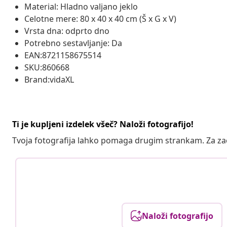
Material: Hladno valjano jeklo
Celotne mere: 80 x 40 x 40 cm (Š x G x V)
Vrsta dna: odprto dno
Potrebno sestavljanje: Da
EAN:8721158675514
SKU:860668
Brand:vidaXL
Ti je kupljeni izdelek všeč? Naloži fotografijo!
Tvoja fotografija lahko pomaga drugim strankam. Za z
Naloži fotografijo