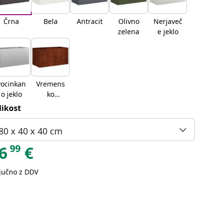
Črna
Bela
Antracit
Olivno
Nerjaveč
zelena
e jeklo
Pocinkan
Vremens
o jeklo
ko
odporno
likost
jeklo
80 x 40 x 40 cm
99
6
€
ljučno z DDV