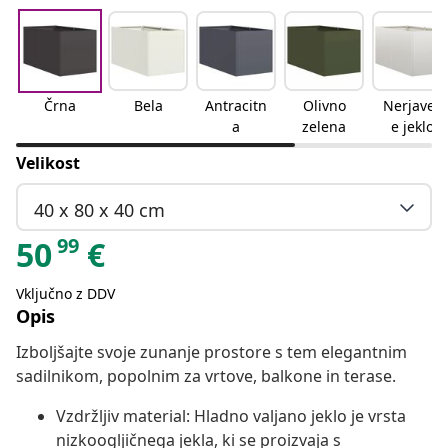
Črna
Bela
Antracitn
Olivno
Nerjaveč
a
zelena
e jeklo
Velikost
40 x 80 x 40 cm
99
50
€
Vključno z DDV
Opis
Izboljšajte svoje zunanje prostore s tem elegantnim
sadilnikom, popolnim za vrtove, balkone in terase.
Vzdržljiv material: Hladno valjano jeklo je vrsta
nizkoogljičnega jekla, ki se proizvaja s