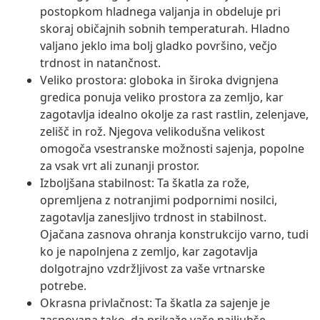
postopkom hladnega valjanja in obdeluje pri
skoraj običajnih sobnih temperaturah. Hladno
valjano jeklo ima bolj gladko površino, večjo
trdnost in natančnost.
Veliko prostora: globoka in široka dvignjena
gredica ponuja veliko prostora za zemljo, kar
zagotavlja idealno okolje za rast rastlin, zelenjave,
zelišč in rož. Njegova velikodušna velikost
omogoča vsestranske možnosti sajenja, popolne
za vsak vrt ali zunanji prostor.
Izboljšana stabilnost: Ta škatla za rože,
opremljena z notranjimi podpornimi nosilci,
zagotavlja zanesljivo trdnost in stabilnost.
Ojačana zasnova ohranja konstrukcijo varno, tudi
ko je napolnjena z zemljo, kar zagotavlja
dolgotrajno vzdržljivost za vaše vrtnarske
potrebe.
Okrasna privlačnost: Ta škatla za sajenje je