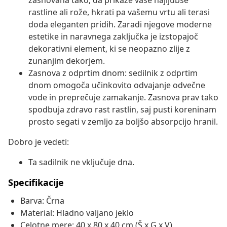
zasnovana tako, da prikaže vaše najljubše
rastline ali rože, hkrati pa vašemu vrtu ali terasi
doda eleganten pridih. Zaradi njegove moderne
estetike in naravnega zaključka je izstopajoč
dekorativni element, ki se neopazno zlije z
zunanjim dekorjem.
Zasnova z odprtim dnom: sedilnik z odprtim
dnom omogoča učinkovito odvajanje odvečne
vode in preprečuje zamakanje. Zasnova prav tako
spodbuja zdravo rast rastlin, saj pusti koreninam
prosto segati v zemljo za boljšo absorpcijo hranil.
Dobro je vedeti:
Ta sadilnik ne vključuje dna.
Specifikacije
Barva: Črna
Material: Hladno valjano jeklo
Celotne mere: 40 x 80 x 40 cm (Š x G x V)