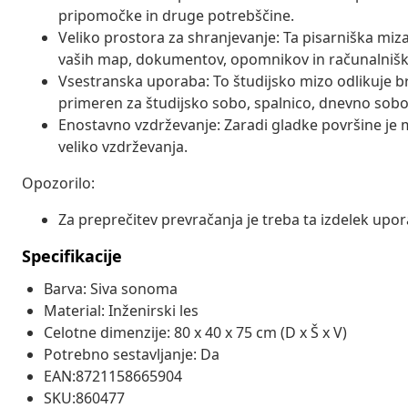
pripomočke in druge potrebščine.
Veliko prostora za shranjevanje: Ta pisarniška miz
vaših map, dokumentov, opomnikov in računalniš
Vsestranska uporaba: To študijsko mizo odlikuje bre
primeren za študijsko sobo, spalnico, dnevno sobo
Enostavno vzdrževanje: Zaradi gladke površine je m
veliko vzdrževanja.
Opozorilo:
Za preprečitev prevračanja je treba ta izdelek upora
Specifikacije
Barva: Siva sonoma
Material: Inženirski les
Celotne dimenzije: 80 x 40 x 75 cm (D x Š x V)
Potrebno sestavljanje: Da
EAN:8721158665904
SKU:860477