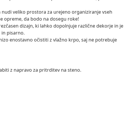
a nudi veliko prostora za urejeno organiziranje vseh
ke opreme, da bodo na dosegu roke!
zčasen dizajn, ki lahko dopolnjuje različne dekorje in je
 in pisarno.
izo enostavno očistiti z vlažno krpo, saj ne potrebuje
biti z napravo za pritrditev na steno.