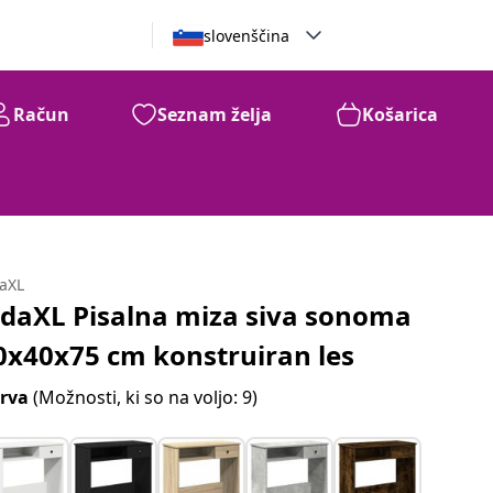
slovenščina
Račun
Seznam želja
Košarica
daXL
idaXL Pisalna miza siva sonoma
0x40x75 cm konstruiran les
rva
(Možnosti, ki so na voljo: 9)