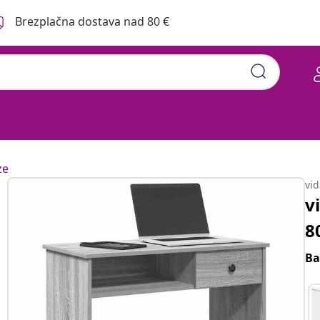
Brezplačna dostava nad 80 €
ze
vi
v
8
Ba