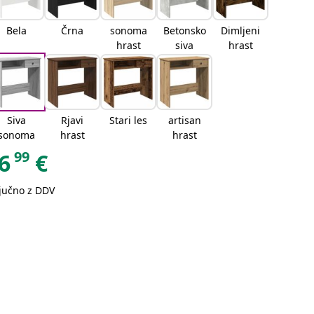
Bela
Črna
sonoma
Betonsko
Dimljeni
hrast
siva
hrast
Siva
Rjavi
Stari les
artisan
sonoma
hrast
hrast
99
6
€
ljučno z DDV