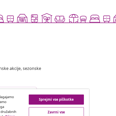
nske akcije, sezonske
top od pogodbe
ilagajamo
Sprejmi vse piškotke
iramo
ega
h družabnih
Zavrni vse
vidaXL