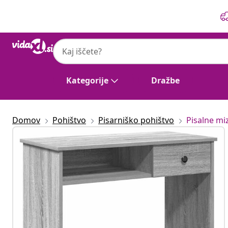
Prejšnja
Naslednja
Kategorije
Dražbe
Domov
Pohištvo
Pisarniško pohištvo
Pisalne mi