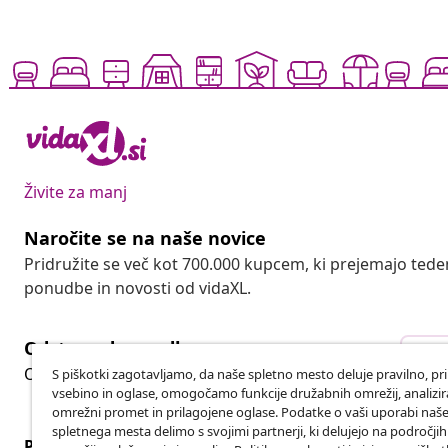
Živite za manj
Naročite se na naše novice
Pridružite se več kot 700.000 kupcem, ki prejemajo tede
ponudbe in novosti od vidaXL.
Odstop od pogodbe
Ods
Oddaj zahtevek za odstop od naročila.
S piškotki zagotavljamo, da naše spletno mesto deluje pravilno, pr
vsebino in oglase, omogočamo funkcije družabnih omrežij, analiz
omrežni promet in prilagojene oglase. Podatke o vaši uporabi naš
spletnega mesta delimo s svojimi partnerji, ki delujejo na področji
Podpora za stranke
Poslovanje