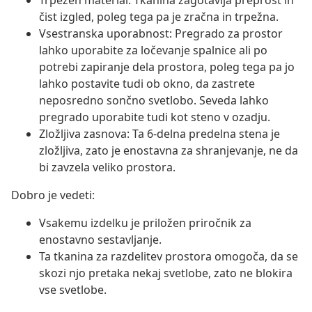
Trpežen material: Tkanina zagotavlja preprost in
čist izgled, poleg tega pa je zračna in trpežna.
Vsestranska uporabnost: Pregrado za prostor
lahko uporabite za ločevanje spalnice ali po
potrebi zapiranje dela prostora, poleg tega pa jo
lahko postavite tudi ob okno, da zastrete
neposredno sončno svetlobo. Seveda lahko
pregrado uporabite tudi kot steno v ozadju.
Zložljiva zasnova: Ta 6-delna predelna stena je
zložljiva, zato je enostavna za shranjevanje, ne da
bi zavzela veliko prostora.
Dobro je vedeti:
Vsakemu izdelku je priložen priročnik za
enostavno sestavljanje.
Ta tkanina za razdelitev prostora omogoča, da se
skozi njo pretaka nekaj svetlobe, zato ne blokira
vse svetlobe.