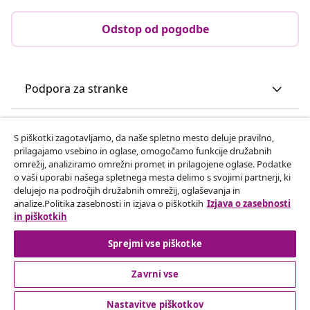
Odstop od pogodbe
Podpora za stranke
Poslovanje
S piškotki zagotavljamo, da naše spletno mesto deluje pravilno,
prilagajamo vsebino in oglase, omogočamo funkcije družabnih
omrežij, analiziramo omrežni promet in prilagojene oglase. Podatke
vidaXL
o vaši uporabi našega spletnega mesta delimo s svojimi partnerji, ki
delujejo na področjih družabnih omrežij, oglaševanja in
analize.Politika zasebnosti in izjava o piškotkih
Izjava o zasebnosti
Odkrijte več
in piškotkih
Sprejmi vse piškotke
Zavrni vse
Nastavitve piškotkov