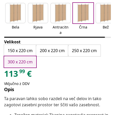
Bela
Rjava
Antracitn
Črna
Bež
a
Velikost
150 x 220 cm
200 x 220 cm
250 x 220 cm
300 x 220 cm
99
113
€
Vključno z DDV
Opis
Ta paravan lahko sobo razdeli na več delov in tako
zagotovi zasebni prostor ter ščiti vašo zasebnost.