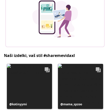
Naši izdelki, vaš stil #sharemevidaxl
Objavo
kotinyymi
Objavo
mama_spzoo
je
je