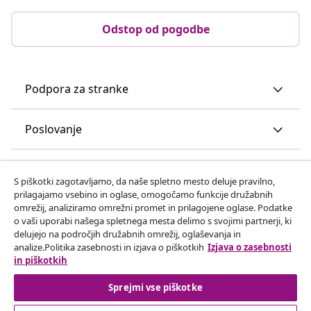
Odstop od pogodbe
Podpora za stranke
Poslovanje
vidaXL
S piškotki zagotavljamo, da naše spletno mesto deluje pravilno,
prilagajamo vsebino in oglase, omogočamo funkcije družabnih
omrežij, analiziramo omrežni promet in prilagojene oglase. Podatke
Odkrijte več
o vaši uporabi našega spletnega mesta delimo s svojimi partnerji, ki
delujejo na področjih družabnih omrežij, oglaševanja in
analize.Politika zasebnosti in izjava o piškotkih
Izjava o zasebnosti
in piškotkih
Sprejmi vse piškotke