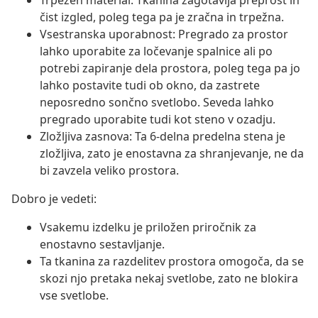
Trpežen material: Tkanina zagotavlja preprost in
čist izgled, poleg tega pa je zračna in trpežna.
Vsestranska uporabnost: Pregrado za prostor
lahko uporabite za ločevanje spalnice ali po
potrebi zapiranje dela prostora, poleg tega pa jo
lahko postavite tudi ob okno, da zastrete
neposredno sončno svetlobo. Seveda lahko
pregrado uporabite tudi kot steno v ozadju.
Zložljiva zasnova: Ta 6-delna predelna stena je
zložljiva, zato je enostavna za shranjevanje, ne da
bi zavzela veliko prostora.
Dobro je vedeti:
Vsakemu izdelku je priložen priročnik za
enostavno sestavljanje.
Ta tkanina za razdelitev prostora omogoča, da se
skozi njo pretaka nekaj svetlobe, zato ne blokira
vse svetlobe.