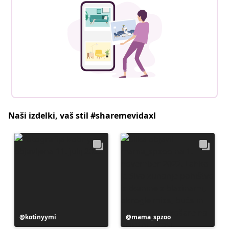
Naši izdelki, vaš stil #sharemevidaxl
Objavo
kotinyymi
Objavo
mama_spzoo
je
je