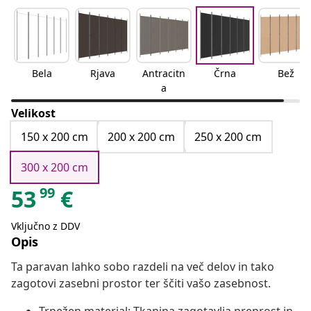
Bela
Rjava
Antracitn
Črna
Bež
a
Velikost
150 x 200 cm
200 x 200 cm
250 x 200 cm
300 x 200 cm
99
53
€
Vključno z DDV
Opis
Ta paravan lahko sobo razdeli na več delov in tako
zagotovi zasebni prostor ter ščiti vašo zasebnost.