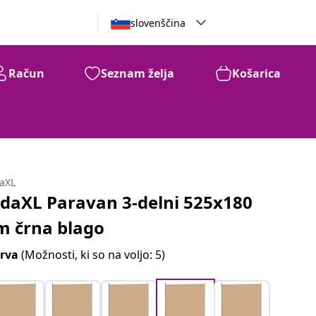
slovenščina
Račun
Seznam želja
Košarica
daXL
idaXL Paravan 3-delni 525x180
m črna blago
rva
(Možnosti, ki so na voljo: 5)