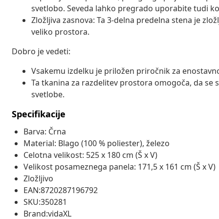
svetlobo. Seveda lahko pregrado uporabite tudi ko
Zložljiva zasnova: Ta 3-delna predelna stena je zlož
veliko prostora.
Dobro je vedeti:
Vsakemu izdelku je priložen priročnik za enostavno
Ta tkanina za razdelitev prostora omogoča, da se s
svetlobe.
Specifikacije
Barva: Črna
Material: Blago (100 % poliester), železo
Celotna velikost: 525 x 180 cm (Š x V)
Velikost posameznega panela: 171,5 x 161 cm (Š x V)
Zložljivo
EAN:8720287196792
SKU:350281
Brand:vidaXL