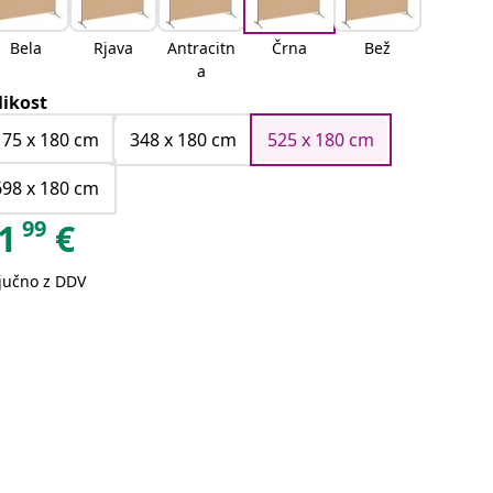
Bela
Rjava
Antracitn
Črna
Bež
a
likost
175 x 180 cm
348 x 180 cm
525 x 180 cm
698 x 180 cm
99
1
€
ljučno z DDV