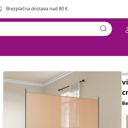
Brezplačna dostava nad 80 €
vi
v
c
Ba