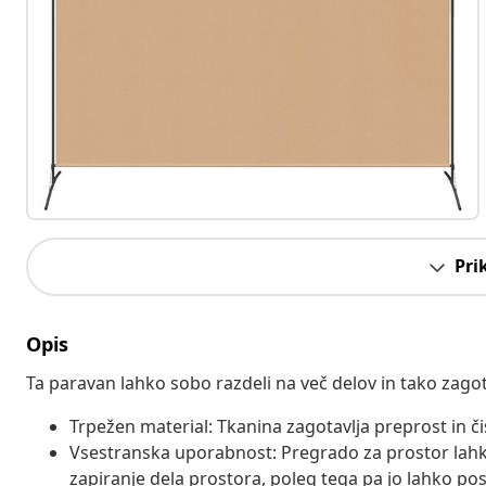
Pri
Opis
Ta paravan lahko sobo razdeli na več delov in tako zagot
Trpežen material: Tkanina zagotavlja preprost in čis
Vsestranska uporabnost: Pregrado za prostor lahko
zapiranje dela prostora, poleg tega pa jo lahko p