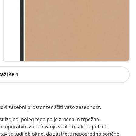
kaži še 1
ovi zasebni prostor ter ščiti vašo zasebnost.
t izgled, poleg tega pa je zračna in trpežna.
 uporabite za ločevanje spalnice ali po potrebi
ostavite tudi ob okno, da zastrete neposredno sončno