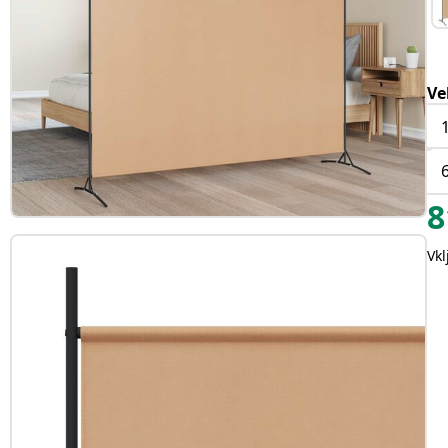
Ve
8
Vk