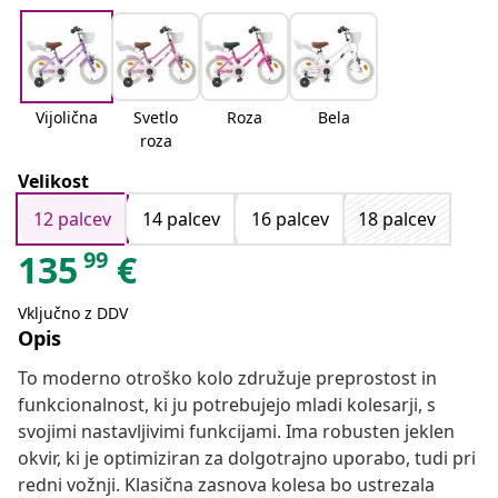
Vijolična
Svetlo
Roza
Bela
roza
Velikost
12 palcev
14 palcev
16 palcev
18 palcev
99
135
€
Vključno z DDV
Opis
To moderno otroško kolo združuje preprostost in
funkcionalnost, ki ju potrebujejo mladi kolesarji, s
svojimi nastavljivimi funkcijami. Ima robusten jeklen
okvir, ki je optimiziran za dolgotrajno uporabo, tudi pri
redni vožnji. Klasična zasnova kolesa bo ustrezala