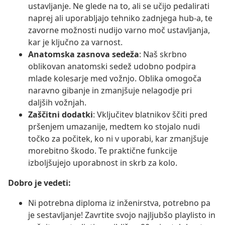
ustavljanje. Ne glede na to, ali se učijo pedalirati
naprej ali uporabljajo tehniko zadnjega hub-a, te
zavorne možnosti nudijo varno moč ustavljanja,
kar je ključno za varnost.
Anatomska zasnova sedeža
: Naš skrbno
oblikovan anatomski sedež udobno podpira
mlade kolesarje med vožnjo. Oblika omogoča
naravno gibanje in zmanjšuje nelagodje pri
daljših vožnjah.
Zaščitni dodatki
: Vključitev blatnikov ščiti pred
pršenjem umazanije, medtem ko stojalo nudi
točko za počitek, ko ni v uporabi, kar zmanjšuje
morebitno škodo. Te praktične funkcije
izboljšujejo uporabnost in skrb za kolo.
Dobro je vedeti:
Ni potrebna diploma iz inženirstva, potrebno pa
je sestavljanje! Zavrtite svojo najljubšo playlisto in