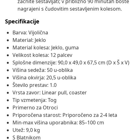
začnite sestavljati; v približno 90 minutah boste
nagrajeni s čudovitim sestavljenim kolesom.
Specifikacije
Barva: Vijolična
Material: Jeklo
Material kolesa: Jeklo, guma
Velikost kolesa: 12 palcev
Splošne dimenzije: 90,0 x 49,0 x 67,5 cm (D x Š x V)
Višina sedeža: 50 u-oblika
Višina okvirja: 20,5 u-oblika
Število prestav: 1.0
Vrsta zavor: Linear pull, coaster
Tip vzmetenja: Tog
Primerno za Otroci
Priporočena starost: Priporočeno za 2-4 leta
Min-max višina uporabnika: 85–100 cm
Utež: 9,0 kg
S Blatnikom