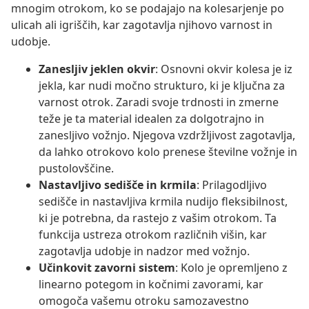
mnogim otrokom, ko se podajajo na kolesarjenje po
ulicah ali igriščih, kar zagotavlja njihovo varnost in
udobje.
Zanesljiv jeklen okvir
: Osnovni okvir kolesa je iz
jekla, kar nudi močno strukturo, ki je ključna za
varnost otrok. Zaradi svoje trdnosti in zmerne
teže je ta material idealen za dolgotrajno in
zanesljivo vožnjo. Njegova vzdržljivost zagotavlja,
da lahko otrokovo kolo prenese številne vožnje in
pustolovščine.
Nastavljivo sedišče in krmila
: Prilagodljivo
sedišče in nastavljiva krmila nudijo fleksibilnost,
ki je potrebna, da rastejo z vašim otrokom. Ta
funkcija ustreza otrokom različnih višin, kar
zagotavlja udobje in nadzor med vožnjo.
Učinkovit zavorni sistem
: Kolo je opremljeno z
linearno potegom in kočnimi zavorami, kar
omogoča vašemu otroku samozavestno