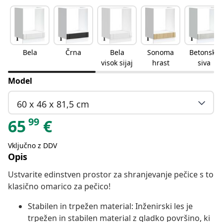
Bela
Črna
Bela
Sonoma
Betonsko
visok sijaj
hrast
siva
Model
60 x 46 x 81,5 cm
99
65
€
Vključno z DDV
Opis
Ustvarite edinstven prostor za shranjevanje pečice s to
klasično omarico za pečico!
Stabilen in trpežen material: Inženirski les je
trpežen in stabilen material z gladko površino, ki