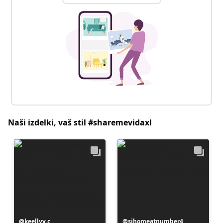
Naši izdelki, vaš stil #sharemevidaxl
Objavo
keellyy.c
Objavo
sjhomeatnumber4