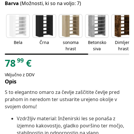
Barva
(Možnosti, ki so na voljo: 7)
Bela
Črna
sonoma
Betonsko
Dimljeni
hrast
siva
hrast
99
78
€
Vključno z DDV
Opis
S to elegantno omaro za čevlje zaščitite čevlje pred
prahom in neredom ter ustvarite urejeno okolje v
svojem domu!
Vzdržljiv material: Inženirski les se ponaša z
izjemno kakovostjo, gladko površino ter močjo,
stabilnostjo in odpornostjo na vlago.