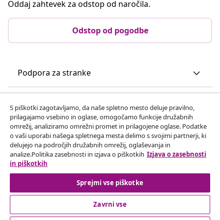
Oddaj zahtevek za odstop od naročila.
Odstop od pogodbe
Podpora za stranke
Poslovanje
S piškotki zagotavljamo, da naše spletno mesto deluje pravilno,
prilagajamo vsebino in oglase, omogočamo funkcije družabnih
omrežij, analiziramo omrežni promet in prilagojene oglase. Podatke
vidaXL
o vaši uporabi našega spletnega mesta delimo s svojimi partnerji, ki
delujejo na področjih družabnih omrežij, oglaševanja in
analize.Politika zasebnosti in izjava o piškotkih
Izjava o zasebnosti
Odkrijte več
in piškotkih
Sprejmi vse piškotke
Zavrni vse