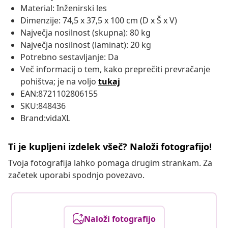
Material: Inženirski les
Dimenzije: 74,5 x 37,5 x 100 cm (D x Š x V)
Največja nosilnost (skupna): 80 kg
Največja nosilnost (laminat): 20 kg
Potrebno sestavljanje: Da
Več informacij o tem, kako preprečiti prevračanje
pohištva; je na voljo
tukaj
EAN:8721102806155
SKU:848436
Brand:vidaXL
Ti je kupljeni izdelek všeč? Naloži fotografijo!
Tvoja fotografija lahko pomaga drugim strankam. Za
začetek uporabi spodnjo povezavo.
Naloži fotografijo