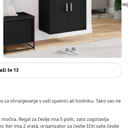
Vk
aži še 13
v za shranjevanje v vaši spalnici ali hodniku. Tako vas ne
n močna. Regal za čevlje ima 5 polic, zato zagotavlja
. Ker ima 2 vrata, organizator za čevlje ščiti vaše čevlje