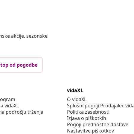
nske akcije, sezonske
top od pogodbe
vidaXL
program
O vidaXL
za vidaXL
Splošni pogoji Prodajalec vid
na področju trženja
Politika zasebnosti
Izjava o piškotkih
Pogoji prednostne dostave
Nastavitve piškotkov