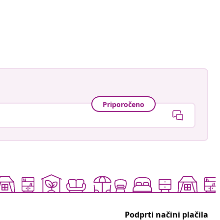
Ob
ke
je
ob
Priporočeno
Podprti načini plačila