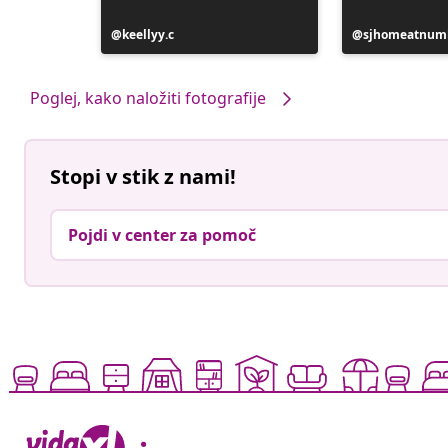
Objavo
keellyy.c
Objavo
sjhomeatnum
je
je
objavil
objavil
Poglej, kako naložiti fotografije
Stopi v stik z nami!
Pojdi v center za pomoč