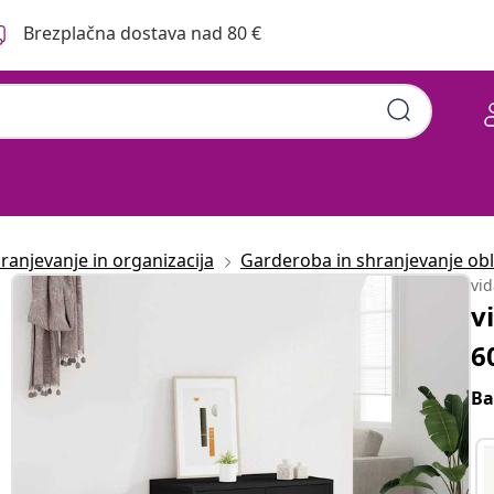
Brezplačna dostava nad 80 €
ranjevanje in organizacija
Garderoba in shranjevanje obl
vi
v
6
Ba