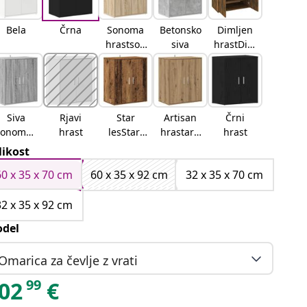
Bela
Črna
Sonoma
Betonsko
Dimljen
hrastson
siva
hrastDim
oma
ljeni
hrast
hrast
Siva
Rjavi
Star
Artisan
Črni
SonomaS
hrast
lesStari
hrastarti
hrast
iva
les
san hrast
likost
sonoma
60 x 35 x 70 cm
60 x 35 x 92 cm
32 x 35 x 70 cm
32 x 35 x 92 cm
del
Omarica za čevlje z vrati
99
02
€