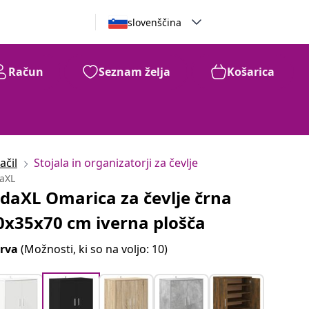
slovenščina
Račun
Seznam želja
Košarica
ačil
Stojala in organizatorji za čevlje
daXL
idaXL Omarica za čevlje črna
0x35x70 cm iverna plošča
rva
(Možnosti, ki so na voljo: 10)