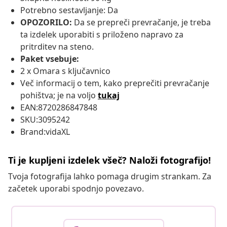
Potrebno sestavljanje: Da
OPOZORILO:
Da se prepreči prevračanje, je treba
ta izdelek uporabiti s priloženo napravo za
pritrditev na steno.
Paket vsebuje:
2 x Omara s ključavnico
Več informacij o tem, kako preprečiti prevračanje
pohištva; je na voljo
tukaj
EAN:8720286847848
SKU:3095242
Brand:vidaXL
Ti je kupljeni izdelek všeč? Naloži fotografijo!
Tvoja fotografija lahko pomaga drugim strankam. Za
začetek uporabi spodnjo povezavo.