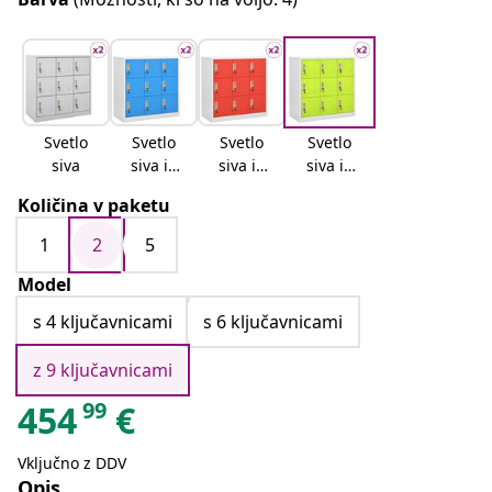
Svetlo
Svetlo
Svetlo
Svetlo
siva
siva in
siva in
siva in
modra
rdeča
zelena
Količina v paketu
1
2
5
Model
s 4 ključavnicami
s 6 ključavnicami
z 9 ključavnicami
99
454
€
Vključno z DDV
Opis