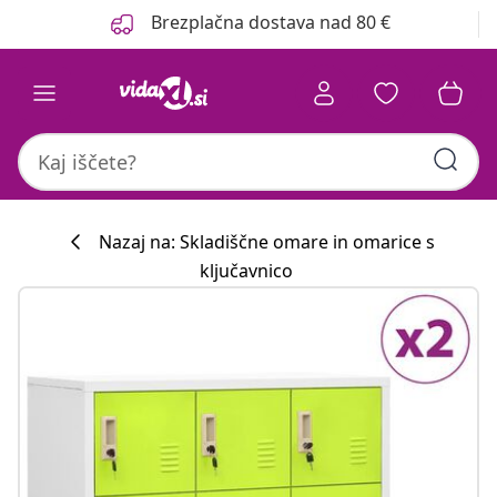
Prejšnja
Naslednja
Brezplačna dostava nad 80 €
Nazaj na: Skladiščne omare in omarice s
ključavnico