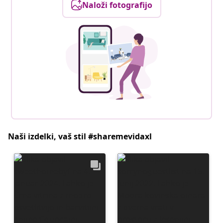
Naloži fotografijo
Naši izdelki, vaš stil #sharemevidaxl