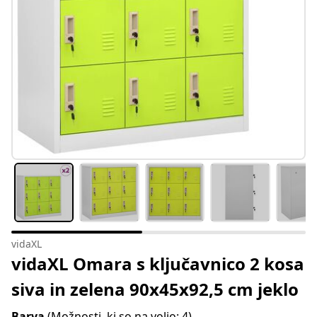
vidaXL
vidaXL Omara s ključavnico 2 kosa
siva in zelena 90x45x92,5 cm jeklo
Barva
(Možnosti, ki so na voljo: 4)