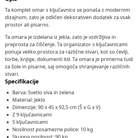
Ta komplet omar s ključavnico se ponaša z modernim
dizajnom, zato je odličen dekorativen dodatek za vsak
prostor ali pisarno.
Ta omara je izdelana iz jekla, zato je vzdržljiva in
preprosta za čiščenje. Ta organizator s ključavnicami
ponuja veliko prostora za različne stvari, kot so čevlji,
torbe, knjige, dokumenti itd. Ta omara je primerna tudi
za šole in pisarne, saj omogoča shranjevanje različnih
stvari.
Specifikacije
Barva: Svetlo siva in zelena
Material: Jeklo
Dimenzije: 90 x 45 x 92,5 cm (Š x G x V)
Z 9 ključavnicami
S ključavnicami
Nosilnost posamezne police: 10 kg
Skupna nosilnost: 90 kg