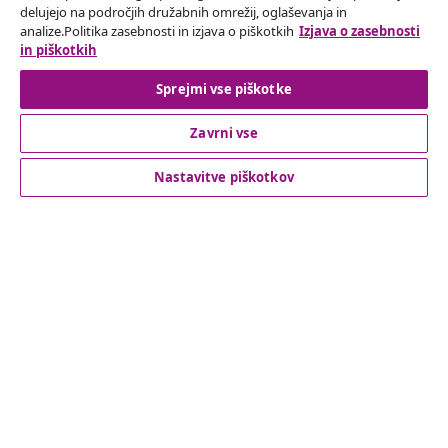
Odstop od pogodbe
delujejo na področjih družabnih omrežij, oglaševanja in
analize.Politika zasebnosti in izjava o piškotkih
Izjava o zasebnosti
Oddaj zahtevek za odstop od naročila.
in piškotkih
Odstop od pogodbe
Sprejmi vse piškotke
Zavrni vse
Podpora za stranke
Nastavitve piškotkov
Poslovanje
vidaXL
Odkrijte več