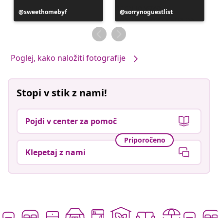
Objavo
sweethomebyf
Objavo
sorrynoguestlist
je
je
objavil
objavil
Poglej, kako naložiti fotografije
Stopi v stik z nami!
Pojdi v center za pomoč
Priporočeno
Klepetaj z nami