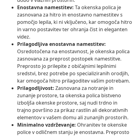
dobo v vlažnih prostorih.
Enostavna namestitev:
Ta okenska polica je
zasnovana za hitro in enostavno namestitev s
pomočjo lepila, ki ni vključeno, kar omogoča hitro
in varno postavitev ter ohranja čist in eleganten
videz.
Prilagodljiva enostavna namestitev:
Osredotočena na enostavnost, je okenska polica
zasnovana za preprost postopek namestitve.
Preprosto jo prilepite z običajnimi lepilnimi
sredstvi, brez potrebe po specializiranih orodjih,
kar omogoča hitro prilagoditev vašim potrebam.
Prilagodljivost:
Zasnovana za notranje in
zunanje prostore, ta okenska polica bistveno
izboljša okenske prostore, saj nudi trdno in
trajno površino za prikaz rastlin ali dekorativnih
elementov v vašem domu ali zunanjih prostorih.
Minimalno vzdrževanje:
Ohranitev te okenske
police v odličnem stanju je enostavna. Preprosto