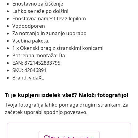
Enostavno za čiščenje
Lahko se reže po dolžini
Enostavna namestitev z lepilom
Vodoodporen
Za notranjo in zunanjo uporabo
Vsebina paketa:
1 x Okenski prag z stranskimi konicami
Potrebna montaža: Da
EAN: 8721452833795
SKU: 42046891
Brand: vidaXL
Ti je kupljeni izdelek všeč? Naloži fotografijo!
Tvoja fotografija lahko pomaga drugim strankam. Za
začetek uporabi spodnjo povezavo.