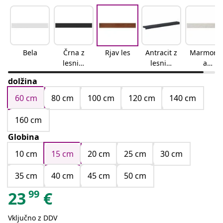
Bela
Črna z
Rjav les
Antracit z
Marmorn
lesnim
lesnim
a
vzorcem
vzorcem
tekstura
dolžina
60 cm
80 cm
100 cm
120 cm
140 cm
160 cm
Globina
10 cm
15 cm
20 cm
25 cm
30 cm
35 cm
40 cm
45 cm
50 cm
99
23
€
Vključno z DDV