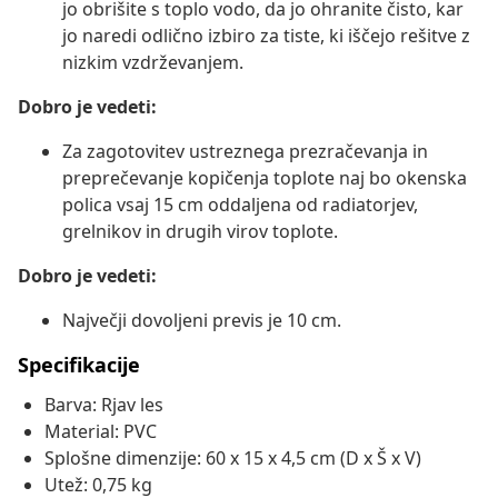
jo obrišite s toplo vodo, da jo ohranite čisto, kar
jo naredi odlično izbiro za tiste, ki iščejo rešitve z
nizkim vzdrževanjem.
Dobro je vedeti:
Za zagotovitev ustreznega prezračevanja in
preprečevanje kopičenja toplote naj bo okenska
polica vsaj 15 cm oddaljena od radiatorjev,
grelnikov in drugih virov toplote.
Dobro je vedeti:
Največji dovoljeni previs je 10 cm.
Specifikacije
Barva: Rjav les
Material: PVC
Splošne dimenzije: 60 x 15 x 4,5 cm (D x Š x V)
Utež: 0,75 kg