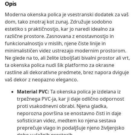
Opis
Moderna okenska polica je vsestranski dodatek za vaš
dom, tako znotraj kot zunaj. Združuje sodobno
estetiko s praktičnostjo, kar jo naredi idealno za
različne prostore. Zasnovana z enostavnostjo in
funkcionalnostjo v mislih, njene čiste linije in
minimalističen videz ustrezajo modernim prostorom.
Ne glede na to, ali želite izboljšati bivalni prostor ali vrt,
ta okenska polica nudi šik platformo za okrasne
rastline ali dekorativne predmete, brez napora dviguje
vaš dekor z neopazno eleganco.
Material PVC:
Ta okenska polica je izdelana iz
trpežnega PVC-ja, kar ji daje odlično odpornost
proti vsakodnevni obrabi. Njena gladka,
neporozna površina se enostavno čisti in daje
sofisticiran videz, medtem ko njena sestava
preprečuje vlago in podaljšuje njeno življenjsko