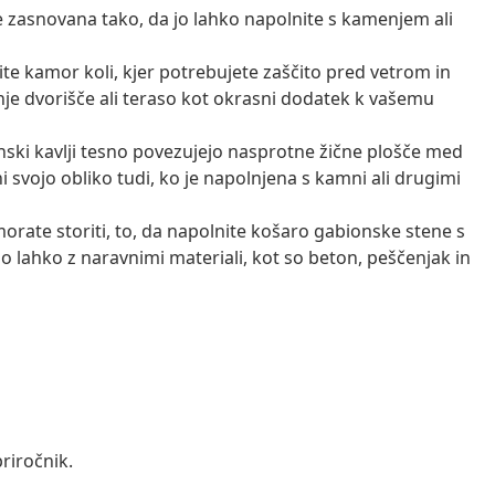
e zasnovana tako, da jo lahko napolnite s kamenjem ali
te kamor koli, kjer potrebujete zaščito pred vetrom in
nje dvorišče ali teraso kot okrasni dodatek k vašemu
onski kavlji tesno povezujejo nasprotne žične plošče med
 svojo obliko tudi, ko je napolnjena s kamni ali drugimi
orate storiti, to, da napolnite košaro gabionske stene s
o lahko z naravnimi materiali, kot so beton, peščenjak in
riročnik.