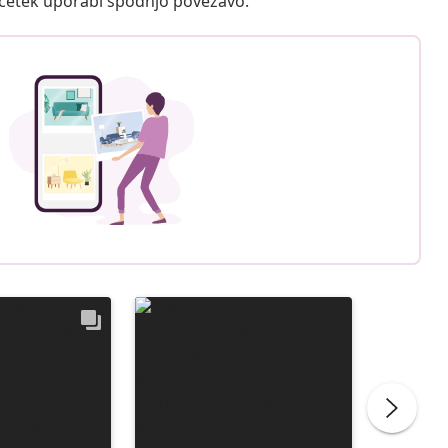
ačetek uporabi spodnjo povezavo.