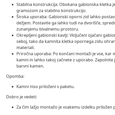
Stabilna konstrukcija: Obokana gabionska kletka j
gramozom za stabilno konstrukcijo.
Široka uporaba: Gabionski oporni zid lahko postavi
dežjem. Postavite ga lahko tudi na dvorišče, spred
zunanjemu bivalnemu prostoru.
Okrepljeni gabionski kavlji: Vključeni ojačani gabi
seboj, tako da kamnita kletka opornega zidu ohrani
materiali.
Priročna uporaba: Po končani montaži je vse, kar m
kamni in lahko takoj začnete z uporabo. Zapolnite j
barvni kamen.
Opomba:
Kamni niso priloženi v paketu.
Dobro je vedeti:
Za čim lažjo montažo je vsakemu izdelku priložen p