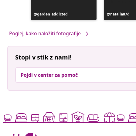
Objavo
garden_addicted_
Objavo
natalia87d
je
je
objavil
objavil
Poglej, kako naložiti fotografije
Stopi v stik z nami!
Pojdi v center za pomoč