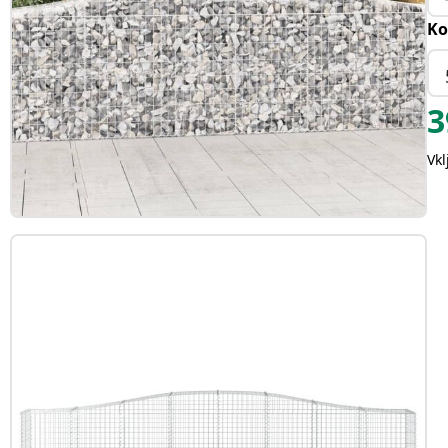
Ko
3
Vk