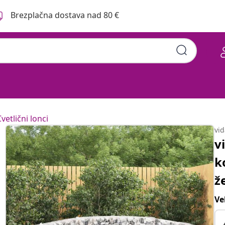
Brezplačna dostava nad 80 €
vetlični lonci
vi
v
k
ž
Ve