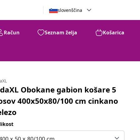
slovenščina
Račun
Seznam želja
Košarica
daXL
idaXL Obokane gabion košare 5
osov 400x50x80/100 cm cinkano
elezo
likost
400 x 50 x 80/100 cm