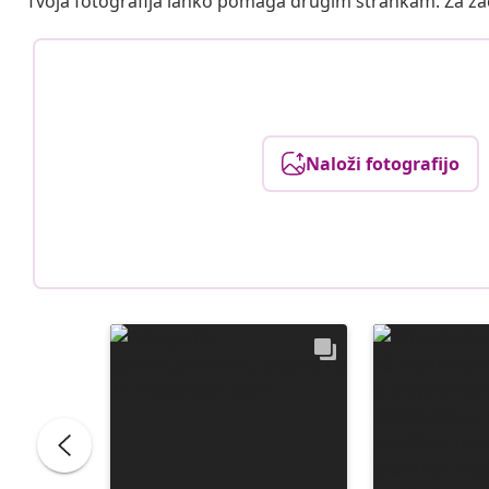
Tvoja fotografija lahko pomaga drugim strankam. Za z
Naloži fotografijo