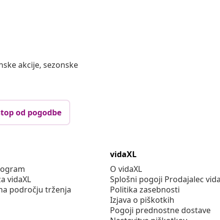
nske akcije, sezonske
top od pogodbe
vidaXL
program
O vidaXL
za vidaXL
Splošni pogoji Prodajalec vid
na področju trženja
Politika zasebnosti
Izjava o piškotkih
Pogoji prednostne dostave