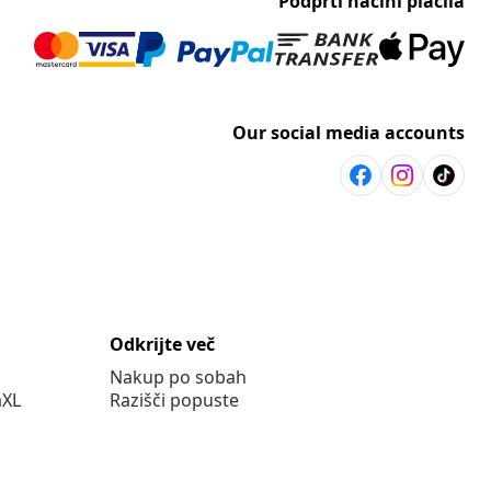
Podprti načini plačila
Our social media accounts
Odkrijte več
Nakup po sobah
aXL
Razišči popuste