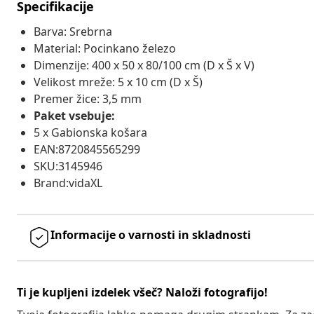
Specifikacije
Barva: Srebrna
Material: Pocinkano železo
Dimenzije: 400 x 50 x 80/100 cm (D x Š x V)
Velikost mreže: 5 x 10 cm (D x Š)
Premer žice: 3,5 mm
Paket vsebuje:
5 x Gabionska košara
EAN:8720845565299
SKU:3145946
Brand:vidaXL
Informacije o varnosti in skladnosti
Ti je kupljeni izdelek všeč? Naloži fotografijo!