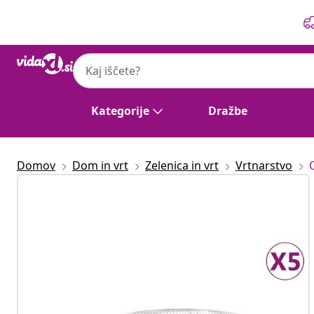
Prejšnja
Naslednja
Kategorije
Dražbe
Domov
Dom in vrt
Zelenica in vrt
Vrtnarstvo
C