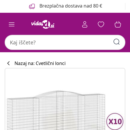
Prejšnja
Naslednja
Brezplačna dostava nad 80 €
Nazaj na: Cvetlični lonci