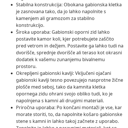
Stabilna konstrukcija: Obokana gabionska kletka
je zasnovana tako, da jo lahko napolnite s
kamenjem ali gramozom za stabilno
konstrukcijo.
Široka uporaba: Gabionski oporni zid lahko
postavite kamor koli, kjer potrebujete zaščito
pred vetrom in dežjem. Postavite ga lahko tudi na
dvorišče, sprednje dvorišče ali teraso kot okrasni
dodatek k vašemu zunanjemu bivalnemu
prostoru.
Okrepljeni gabionski kavlji: Vključeni ojačani
gabionski kavlji tesno povezujejo nasprotne žične
plošče med seboj, tako da kamnita kletka
opornega zidu ohrani svojo obliko tudi, ko je
napolnjena s kamni ali drugimi materiali.
Priročna uporaba: Po končani montaži je vse, kar
morate storiti, to, da napolnite košaro gabionske
stene s kamni in lahko takoj začnete z uporabo.