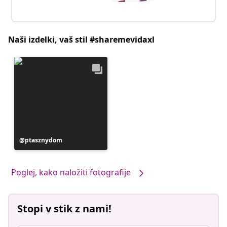
Naši izdelki, vaš stil #sharemevidaxl
Objavo
ptasznydom
je
objavil
Poglej, kako naložiti fotografije
Stopi v stik z nami!