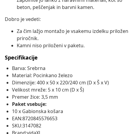
Zapolnite jo lahko z naravnimi materiali, kot so
beton, peščenjak in barvni kamen.
Dobro je vedeti:
Za čim lažjo montažo je vsakemu izdelku priložen
priročnik.
Kamni niso priloženi v paketu.
Specifikacije
Barva: Srebrna
Material: Pocinkano železo
Dimenzije: 400 x 50 x 220/240 cm (D x Š x V)
Velikost mreže: 5 x 10 cm (D x Š)
Premer žice: 3,5 mm
Paket vsebuje:
10 x Gabionska košara
EAN:8720845576653
SKU:3147082
Brand:vidaXL