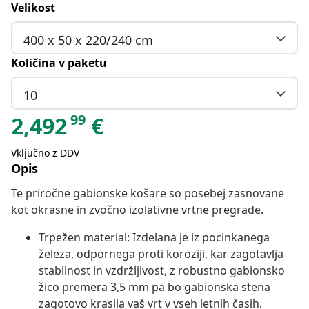
Velikost
400 x 50 x 220/240 cm
Količina v paketu
10
99
2,492
€
Vključno z DDV
Opis
Te priročne gabionske košare so posebej zasnovane
kot okrasne in zvočno izolativne vrtne pregrade.
Trpežen material: Izdelana je iz pocinkanega
železa, odpornega proti koroziji, kar zagotavlja
stabilnost in vzdržljivost, z robustno gabionsko
žico premera 3,5 mm pa bo gabionska stena
zagotovo krasila vaš vrt v vseh letnih časih.