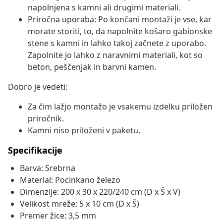
napolnjena s kamni ali drugimi materiali.
Priročna uporaba: Po končani montaži je vse, kar
morate storiti, to, da napolnite košaro gabionske
stene s kamni in lahko takoj začnete z uporabo.
Zapolnite jo lahko z naravnimi materiali, kot so
beton, peščenjak in barvni kamen.
Dobro je vedeti:
Za čim lažjo montažo je vsakemu izdelku priložen
priročnik.
Kamni niso priloženi v paketu.
Specifikacije
Barva: Srebrna
Material: Pocinkano železo
Dimenzije: 200 x 30 x 220/240 cm (D x Š x V)
Velikost mreže: 5 x 10 cm (D x Š)
Premer žice: 3,5 mm