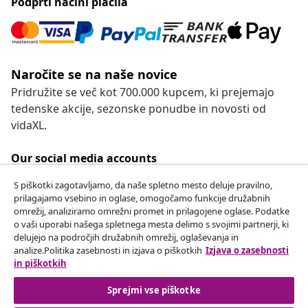
Podprti načini plačila
Naročite se na naše novice
Pridružite se več kot 700.000 kupcem, ki prejemajo
tedenske akcije, sezonske ponudbe in novosti od
vidaXL.
Our social media accounts
S piškotki zagotavljamo, da naše spletno mesto deluje pravilno,
prilagajamo vsebino in oglase, omogočamo funkcije družabnih
omrežij, analiziramo omrežni promet in prilagojene oglase. Podatke
Odstop od pogodbe
o vaši uporabi našega spletnega mesta delimo s svojimi partnerji, ki
delujejo na področjih družabnih omrežij, oglaševanja in
Oddaj zahtevek za odstop od naročila.
analize.Politika zasebnosti in izjava o piškotkih
Izjava o zasebnosti
in piškotkih
Odstop od pogodbe
Sprejmi vse piškotke