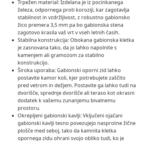
Trpežen material: Izdelana je iz pocinkanega
železa, odpornega proti koroziji, kar zagotavlja
stabilnost in vzdržljivost, z robustno gabionsko
žico premera 3,5 mm pa bo gabionska stena
zagotovo krasila vaš vrt v vseh letnih časih.
Stabilna konstrukcija: Obokana gabionska kletka
je zasnovana tako, da jo lahko napolnite s
kamenjem ali gramozom za stabilno
konstrukcijo.
Široka uporaba: Gabionski oporni zid lahko
postavite kamor koli, kjer potrebujete zaščito
pred vetrom in dežjem. Postavite ga lahko tudi na
dvorišče, sprednje dvorišče ali teraso kot okrasni
dodatek k vašemu zunanjemu bivalnemu
prostoru.
Okrepljeni gabionski kavlji: Vključeni ojačani
gabionski kavlji tesno povezujejo nasprotne žične
plošče med seboj, tako da kamnita kletka
opornega zidu ohrani svojo obliko tudi, ko je