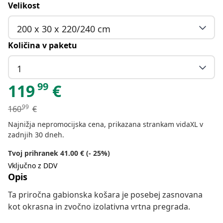
Velikost
200 x 30 x 220/240 cm
Količina v paketu
1
99
119
€
99
160
€
Najnižja nepromocijska cena, prikazana strankam vidaXL v
zadnjih 30 dneh.
Tvoj prihranek 41.00 € (- 25%)
Vključno z DDV
Opis
Ta priročna gabionska košara je posebej zasnovana
kot okrasna in zvočno izolativna vrtna pregrada.