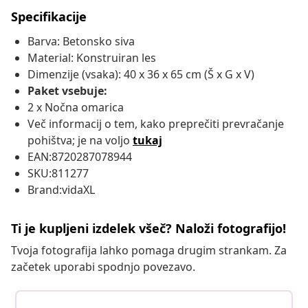
Specifikacije
Barva: Betonsko siva
Material: Konstruiran les
Dimenzije (vsaka): 40 x 36 x 65 cm (Š x G x V)
Paket vsebuje:
2 x Nočna omarica
Več informacij o tem, kako preprečiti prevračanje
pohištva; je na voljo
tukaj
EAN:8720287078944
SKU:811277
Brand:vidaXL
Ti je kupljeni izdelek všeč? Naloži fotografijo!
Tvoja fotografija lahko pomaga drugim strankam. Za
začetek uporabi spodnjo povezavo.