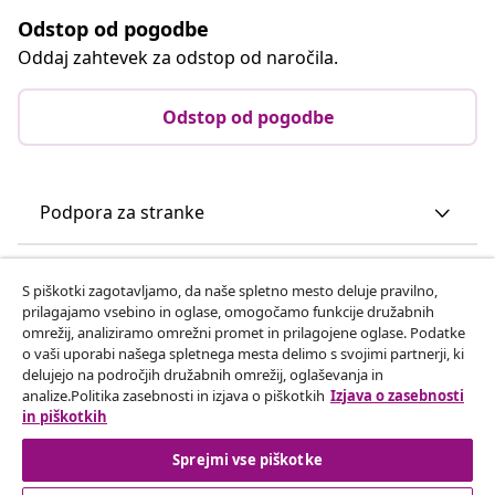
Odstop od pogodbe
Oddaj zahtevek za odstop od naročila.
Odstop od pogodbe
Podpora za stranke
Poslovanje
S piškotki zagotavljamo, da naše spletno mesto deluje pravilno,
prilagajamo vsebino in oglase, omogočamo funkcije družabnih
omrežij, analiziramo omrežni promet in prilagojene oglase. Podatke
vidaXL
o vaši uporabi našega spletnega mesta delimo s svojimi partnerji, ki
delujejo na področjih družabnih omrežij, oglaševanja in
analize.Politika zasebnosti in izjava o piškotkih
Izjava o zasebnosti
Odkrijte več
in piškotkih
Sprejmi vse piškotke