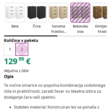
Bela
Črna
Sonoma
Betonsko
Dimljeni
hrastson
siva
hrast
oma
Količina v paketu
hrast
1
2
99
129
€
Vključno z DDV
Opis
Te nočne omarice so popolna kombinacija sodobnega
stila in praktičnosti, zaradi česar so idealna izbira za
dodajanje čara vaši spalnici.
Stabilen material: Konstruiran les se ponaša z