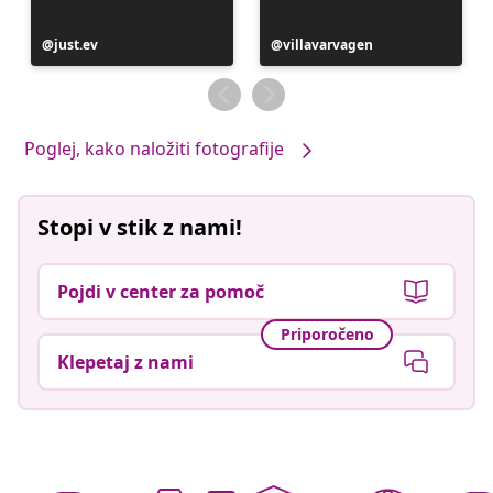
Objavo
just.ev
Objavo
villavarvagen
je
je
objavil
objavil
Poglej, kako naložiti fotografije
Stopi v stik z nami!
Pojdi v center za pomoč
Priporočeno
Klepetaj z nami