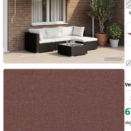
Ve
6
Vk