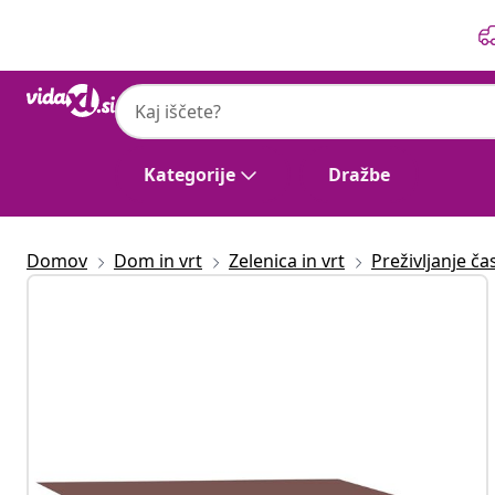
Prejšnja
Naslednja
Kategorije
Dražbe
Domov
Dom in vrt
Zelenica in vrt
Preživljanje č