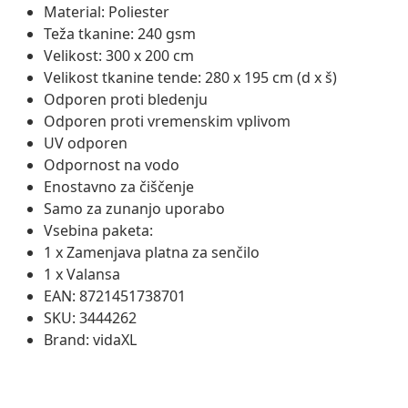
Material: Poliester
Teža tkanine: 240 gsm
Velikost: 300 x 200 cm
Velikost tkanine tende: 280 x 195 cm (d x š)
Odporen proti bledenju
Odporen proti vremenskim vplivom
UV odporen
Odpornost na vodo
Enostavno za čiščenje
Samo za zunanjo uporabo
Vsebina paketa:
1 x Zamenjava platna za senčilo
1 x Valansa
EAN: 8721451738701
SKU: 3444262
Brand: vidaXL