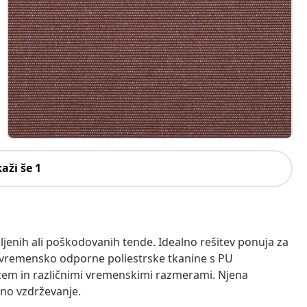
kaži še 1
jenih ali poškodovanih tende. Idealno rešitev ponuja za
n vremensko odporne poliestrske tkanine s PU
m in različnimi vremenskimi razmerami. Njena
vno vzdrževanje.