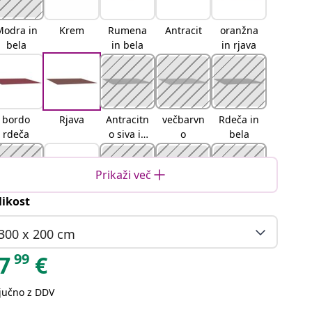
Modra in
Krem
Rumena
Antracit
oranžna
bela
in bela
in rjava
bordo
Rjava
Antracitn
večbarvn
Rdeča in
rdeča
o siva in
o
bela
bela
Prikaži več
likost
Modra in
Oranžna
Črna
Bež
Bela
oranžna
in črna
300 x 200 cm
99
7
€
ljučno z DDV
Svetlo
Rdeča
Zelena in
Zelena in