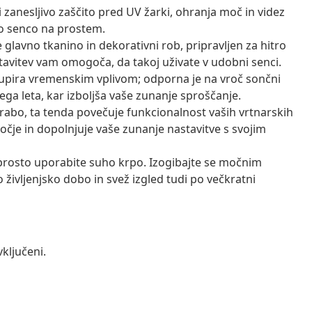
 zanesljivo zaščito pred UV žarki, ohranja moč in videz
vo senco na prostem.
glavno tkanino in dekorativni rob, pripravljen za hitro
avitev vam omogoča, da takoj uživate v udobni senci.
upira vremenskim vplivom; odporna je na vroč sončni
ega leta, kar izboljša vaše zunanje sproščanje.
rabo, ta tenda povečuje funkcionalnost vaših vrtnarskih
čje in dopolnjuje vaše zunanje nastavitve s svojim
eprosto uporabite suho krpo. Izogibajte se močnim
življenjsko dobo in svež izgled tudi po večkratni
vključeni.