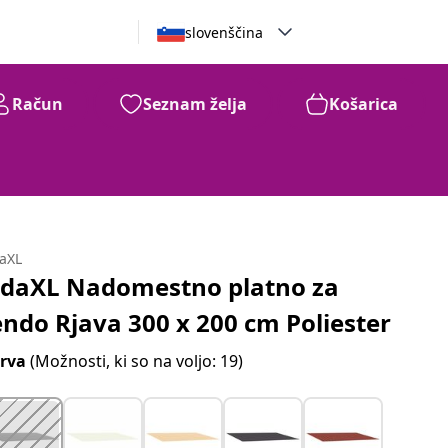
slovenščina
Račun
Seznam želja
Košarica
daXL
idaXL Nadomestno platno za
endo Rjava 300 x 200 cm Poliester
rva
(Možnosti, ki so na voljo: 19)