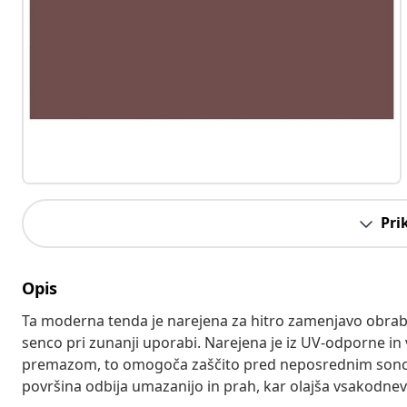
Pri
Opis
Ta moderna tenda je narejena za hitro zamenjavo obrabl
senco pri zunanji uporabi. Narejena je iz UV-odporne i
premazom, to omogoča zaščito pred neposrednim sonce
površina odbija umazanijo in prah, kar olajša vsakodne