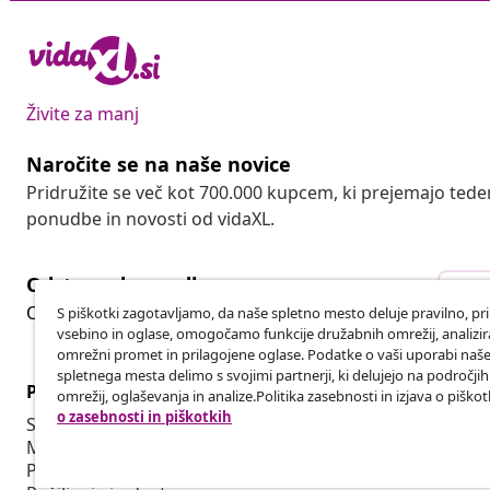
Živite za manj
Naročite se na naše novice
Pridružite se več kot 700.000 kupcem, ki prejemajo tede
ponudbe in novosti od vidaXL.
Odstop od pogodbe
Ods
Oddaj zahtevek za odstop od naročila.
S piškotki zagotavljamo, da naše spletno mesto deluje pravilno, pr
vsebino in oglase, omogočamo funkcije družabnih omrežij, analiz
omrežni promet in prilagojene oglase. Podatke o vaši uporabi naš
spletnega mesta delimo s svojimi partnerji, ki delujejo na področji
Podpora za stranke
Poslovanje
omrežij, oglaševanja in analize.Politika zasebnosti in izjava o piškot
o zasebnosti in piškotkih
Sledite svojemu naročilu
Partnerski 
Moj račun
Proizvodnja 
Plačilo
Sodelovanja 