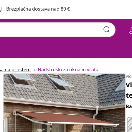
Brezplačna dostava nad 80 €
asa na prostem
Nadstreški za okna in vrata
vi
v
t
Ba