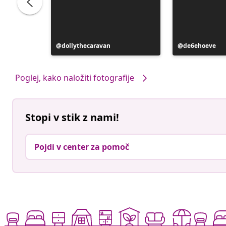
bolya
Objavo
dollythecaravan
Objavo
de6ehoeve
je
je
objavil
objavil
Poglej, kako naložiti fotografije
Stopi v stik z nami!
Pojdi v center za pomoč